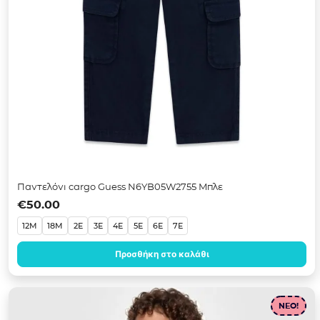
Παντελόνι cargo Guess N6YB05W2755 Μπλε
€
50.00
12M
18M
2E
3E
4E
5E
6E
7E
Προσθήκη στο καλάθι
NEO!