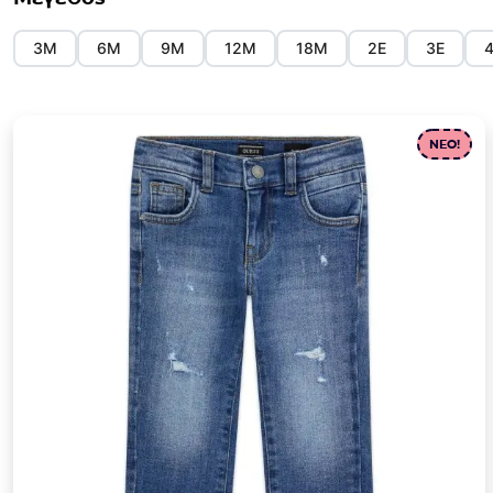
3Μ
6Μ
9Μ
12Μ
18Μ
2Ε
3Ε
NEO!