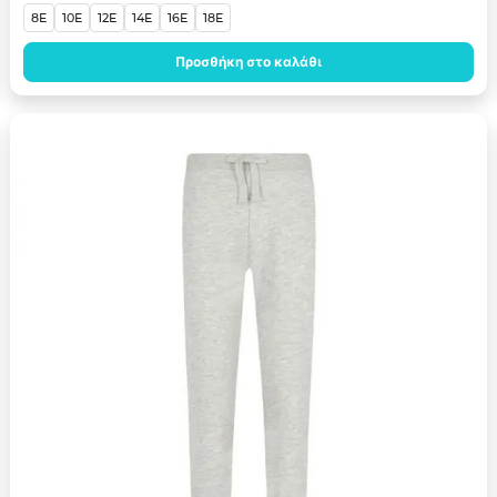
8E
10E
12E
14E
16E
18E
Προσθήκη στο καλάθι