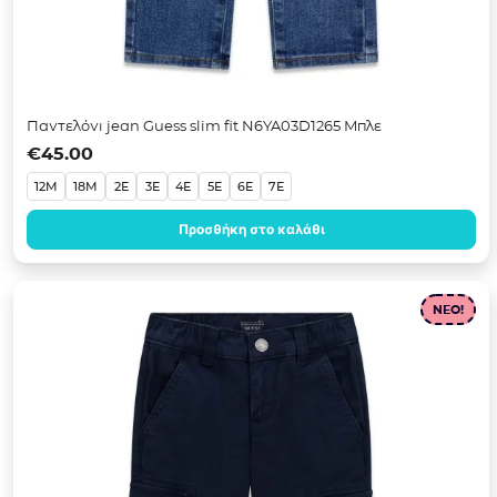
Παντελόνι jean Guess slim fit N6YA03D1265 Μπλε
€
45.00
12M
18M
2E
3E
4E
5E
6E
7E
Προσθήκη στο καλάθι
NEO!