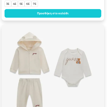
3E
4E
5E
6E
7E
Προσθήκη στο καλάθι