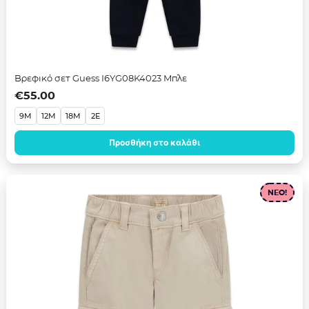
Βρεφικό σετ Guess I6YG08K4023 Μπλε
€
55.00
9M
12M
18M
2E
Προσθήκη στο καλάθι
NEO!