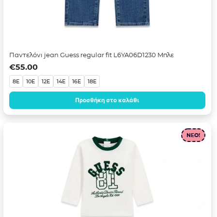
Παντελόνι jean Guess regular fit L6YA06D1230 Μπλε
€
55.00
8E
10E
12E
14E
16E
18E
Προσθήκη στο καλάθι
NEO!