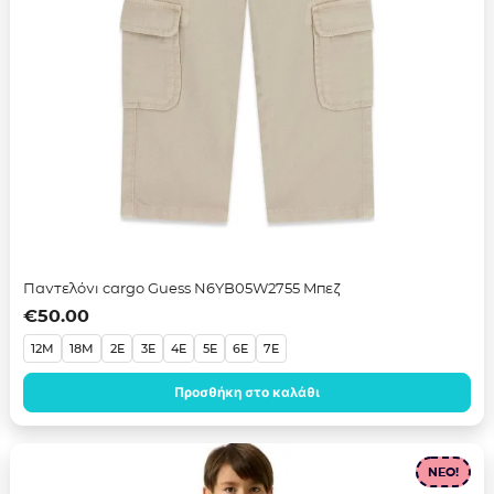
Παντελόνι cargo Guess N6YB05W2755 Μπεζ
€
50.00
12M
18M
2E
3E
4E
5E
6E
7E
Προσθήκη στο καλάθι
NEO!