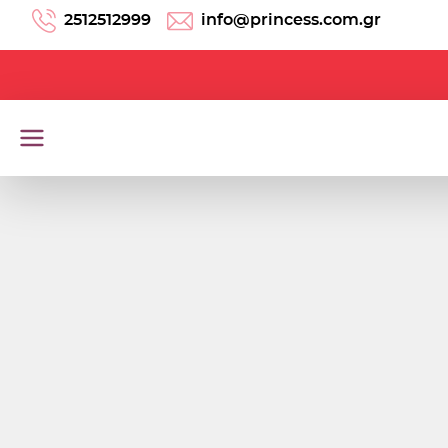
Μετάβαση στο περιεχόμενο
2512512999
info@princess.com.gr