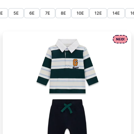
4Ε
5Ε
6Ε
7Ε
8Ε
10Ε
12Ε
14Ε
1
NEO!