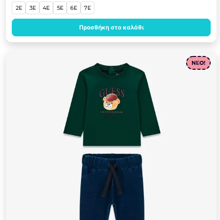
2E
3E
4E
5E
6E
7E
Προσθήκη στο καλάθι
NEO!