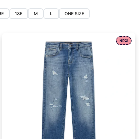
6Ε
18E
M
L
ONE SIZE
NEO!