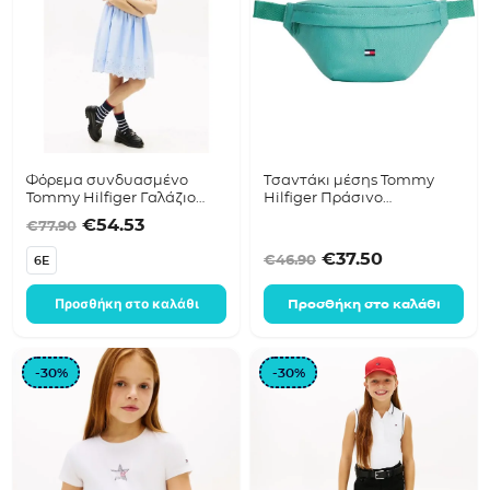
Φόρεμα συνδυασμένο
Τσαντάκι μέσης Tommy
Tommy Hilfiger Γαλάζιο
Hilfiger Πράσινο
KG0KG09148
KA0KA00024
Original price was: €77.90.
Η τρέχουσα τιμή είναι: €54.53.
€
54.53
€
77.90
Original price was
Η τρέχουσα 
€
37.50
€
46.90
6E
Προσθήκη στο καλάθι
Προσθήκη στο καλάθι
-30%
-30%