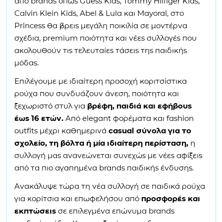
από brands όπως Guess Kids, Tommy Hilfiger Kids,
Calvin Klein Kids, Abel & Lula και Mayoral, στο
Princess θα βρεις μεγάλη ποικιλία σε μοντέρνα
σχέδια, premium ποιότητα και νέες συλλογές που
ακολουθούν τις τελευταίες τάσεις της παιδικής
μόδας.
Επιλέγουμε με ιδιαίτερη προσοχή κοριτσίστικα
ρούχα που συνδυάζουν άνεση, ποιότητα και
ξεχωριστό στυλ για
βρέφη, παιδιά και εφήβους
έως 16 ετών.
Από elegant φορέματα και fashion
outfits μέχρι καθημερινά
casual σύνολα για το
σχολείο, τη βόλτα ή μία ιδιαίτερη περίσταση,
η
συλλογή μας ανανεώνεται συνεχώς με νέες αφίξεις
από τα πιο αγαπημένα brands παιδικής ένδυσης.
Ανακάλυψε τώρα τη νέα συλλογή σε παιδικά ρούχα
για κορίτσια και επωφελήσου από
προσφορές και
εκπτώσεις
σε επιλεγμένα επώνυμα brands