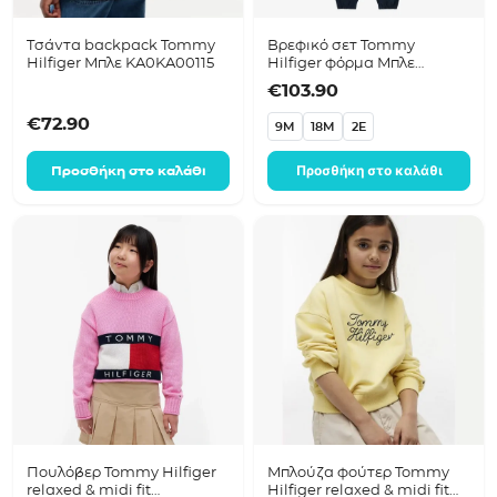
Τσάντα backpack Tommy
Βρεφικό σετ Tommy
Hilfiger Μπλε KA0KA00115
Hilfiger φόρμα Μπλε
KN0KN02248
€
103.90
€
72.90
9M
18M
2E
Προσθήκη στο καλάθι
Προσθήκη στο καλάθι
Πουλόβερ Tommy Hilfiger
Μπλούζα φούτερ Tommy
relaxed & midi fit
Hilfiger relaxed & midi fit