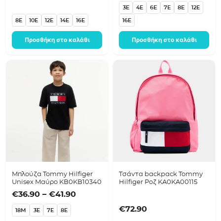
3E
4E
6E
7E
8E
12E
8E
10E
12E
14E
16E
16E
Προσθήκη στο καλάθι
Προσθήκη στο καλάθι
Μπλούζα Tommy Hilfiger
Τσάντα backpack Tommy
Unisex Μαύρο KB0KB10340
Hilfiger Ροζ KA0KA00115
Price range: €36.90 through €41.9
€
36.90
–
€
41.90
€
72.90
18M
3E
7E
8E