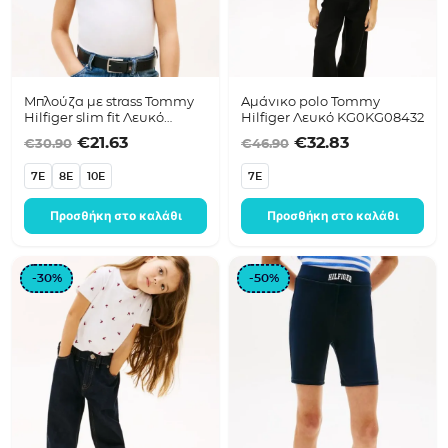
Μπλούζα με strass Tommy
Αμάνικο polo Tommy
Hilfiger slim fit Λευκό
Hilfiger Λευκό KG0KG08432
KG0KG09097
Original price was: €30.90.
Η τρέχουσα τιμή είναι: €21.63.
Original price was
Η τρέχουσα 
€
21.63
€
32.83
€
30.90
€
46.90
7E
8E
10E
7E
Προσθήκη στο καλάθι
Προσθήκη στο καλάθι
-30%
-50%