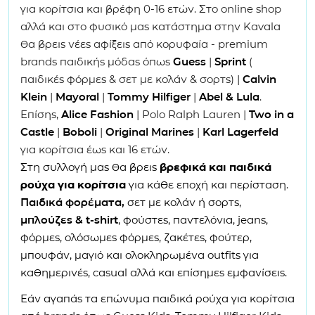
για κορίτσια και βρέφη 0-16 ετών. Στο online shop
αλλά και στο φυσικό μας κατάστημα στην
Kavala
θα βρεις νέες αφίξεις από κορυφαία - premium
brands παιδικής μόδας όπως
Guess
|
Sprint
(
παιδικές φόρμες & σετ με κολάν & σορτς) |
Calvin
Klein
|
Mayoral
|
Tommy Hilfiger
|
Abel & Lula
.
Επίσης,
Alice Fashion
| Polo Ralph Lauren |
Two in a
Castle
|
Boboli
|
Original Marines
|
Karl Lagerfeld
για κορίτσια έως και 16 ετών.
Στη συλλογή μας θα βρεις
βρεφικά και παιδικά
ρούχα για κορίτσια
για κάθε εποχή και περίσταση.
Παιδικά φορέματα,
σετ με κολάν ή σορτς,
μπλούζες & t-shirt
, φούστες, παντελόνια, jeans,
φόρμες, ολόσωμες φόρμες, ζακέτες, φούτερ,
μπουφάν, μαγιό και ολοκληρωμένα outfits για
καθημερινές, casual αλλά και επίσημες εμφανίσεις.
Εάν αγαπάς τα επώνυμα παιδικά ρούχα για κορίτσια