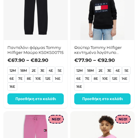
Παντελόνι φόρμας Tommy
Φούτερ Tommy Hilfiger
Hilfiger Μαύρο KS0KS00715
κεντημένο λογότυπο
Μαύρο KS0KS00709
Price range: €67.90 through €82.9
Price ra
€
67.90
–
€
82.90
€
77.90
–
€
92.90
12M
18M
2E
3E
4E
5E
12M
18M
2E
3E
4E
5E
6E
7E
8E
10E
12E
14E
6E
7E
8E
10E
12E
14E
16E
16E
Προσθήκη στο καλάθι
Προσθήκη στο καλάθι
NEO!
NEO!