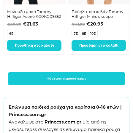
Μπλούζα μακό Tommy
Ποδηλατικό κολάν Tommy
Hilfiger Λευκό KG0KG09352
Hilfiger Μπλε σκούρο
KG0KG09350
Original price was: €30.90.
Η τρέχουσα τιμή είναι: €21.63.
Original price was:
Η τρέχουσα 
€
21.63
€
20.95
€
30.90
€
41.90
6E
7E
8E
10E
Προσθήκη στο καλάθι
Προσθήκη στο καλάθι
Φόρτωση περισσότερων
Επώνυμα παιδικά ρούχα για κορίτσια 0-16 ετών |
Princess.com.gr
Ανακάλυψε στο
Princess.com.gr
μία από τις
μεγαλύτερες συλλογές σε επώνυμα παιδικά ρούχα