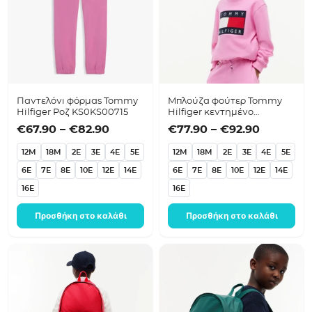
Παντελόνι φόρμας Tommy
Μπλούζα φούτερ Tommy
Hilfiger Ροζ KS0KS00715
Hilfiger κεντημένο
λογότυπο Ροζ KS0KS00709
Price range: €67.90 through €82.9
Price ra
€
67.90
–
€
82.90
€
77.90
–
€
92.90
12M
18M
2E
3E
4E
5E
12M
18M
2E
3E
4E
5E
6E
7E
8E
10E
12E
14E
6E
7E
8E
10E
12E
14E
16E
16E
Προσθήκη στο καλάθι
Προσθήκη στο καλάθι