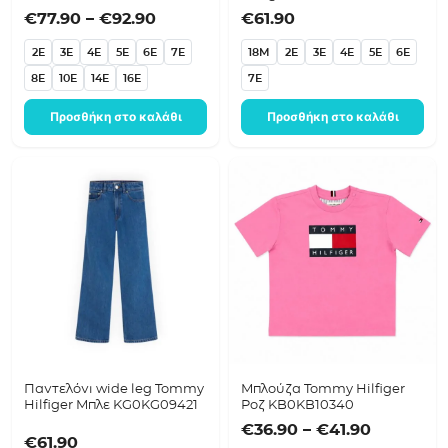
KG0KG08922 Ροζ
KG0KG09439 Κίτρινο
Price range: €77.90 through €92.9
€
77.90
–
€
92.90
€
61.90
2E
3E
4E
5E
6E
7E
18M
2E
3E
4E
5E
6E
8E
10E
14E
16E
7E
Προσθήκη στο καλάθι
Προσθήκη στο καλάθι
Παντελόνι wide leg Tommy
Μπλούζα Tommy Hilfiger
Hilfiger Μπλε KG0KG09421
Ροζ KB0KB10340
Price ra
€
36.90
–
€
41.90
€
61.90