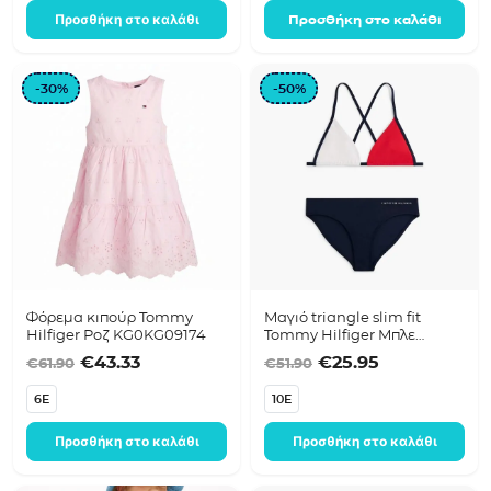
Προσθήκη στο καλάθι
Προσθήκη στο καλάθι
-30%
-50%
Φόρεμα κιπούρ Tommy
Μαγιό triangle slim fit
Hilfiger Ροζ KG0KG09174
Tommy Hilfiger Μπλε
UG0UG00827
Original price was: €61.90.
Η τρέχουσα τιμή είναι: €43.33.
Original price was:
Η τρέχουσα τ
€
43.33
€
25.95
€
61.90
€
51.90
6E
10E
Προσθήκη στο καλάθι
Προσθήκη στο καλάθι