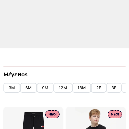
Μέγεθος
3Μ
6Μ
9Μ
12Μ
18Μ
2Ε
3Ε
NEO!
NEO!