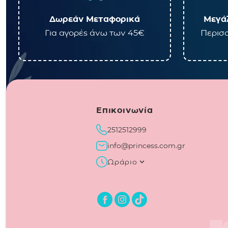
Δωρεάν Μεταφορικά
Μεγάλ
Για αγορές άνω των 45€
Περισσ
Επικοινωνία
2512512999
info@princess.com.gr
Ωράριο