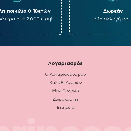
η ποικιλία 0-18ετών
Δωρεάν
ότερα από 2.000 είδη!
η 1η αλλαγή σου
Λογαριασμός
Ο Λογαριασμός μου
Καλάθι Αγορών
Μεγεθολόγιο
Δωροκάρτες
Εταιρεία