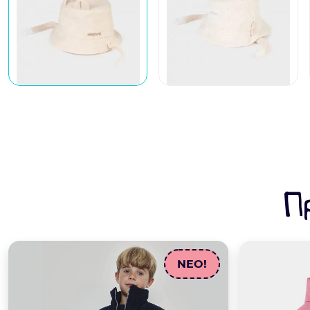
Π
NEO!