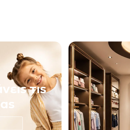
νεις τις
ας