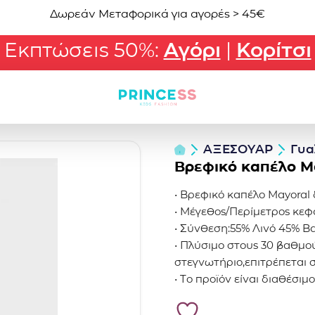
Δωρεάν Μεταφορικά για αγορές > 45€
Εκπτώσεις 50%:
Αγόρι
|
Κορίτσι
ΑΞΕΣΟΥΑΡ
Γυα
Βρεφικό καπέλο Ma
• Βρεφικό καπέλο Mayoral 
• Μέγεθος/Περίμετρος κεφα
• Σύνθεση:55% Λινό 45% Β
• Πλύσιμο στους 30 βαθμούς
στεγνωτήριο,επιτρέπεται 
• Το προϊόν είναι διαθέσι