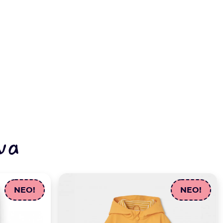
να
NEO!
NEO!