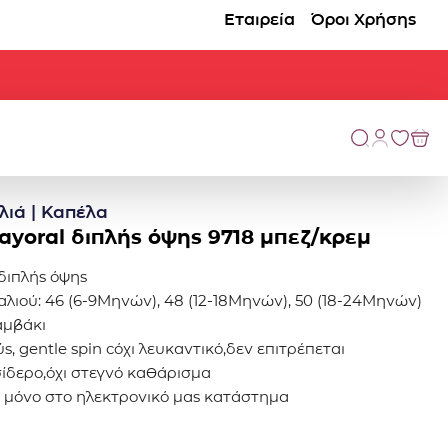
Εταιρεία
Όροι Χρήσης
λιά | Καπέλα
yoral διπλής όψης 9718 μπεζ/κρεμ
διπλής όψης
λιού: 46 (6-9Μηνών), 48 (12-18Μηνών), 50 (18-24Μηνών)
αμβάκι
, gentle spin cόχι λευκαντικό,δεν επιτρέπεται
σίδερο,όχι στεγνό καθάρισμα
μο μόνο στο ηλεκτρονικό μας κατάστημα