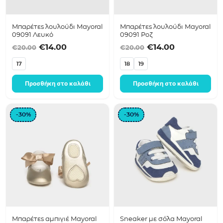
Μπαρέτες λουλούδι Mayoral
Μπαρέτες λουλούδι Mayoral
09091 Λευκό
09091 Ροζ
Original price was: €20.00.
Η τρέχουσα τιμή είναι: €14.00.
Original price was
Η τρέχουσα 
€
14.00
€
14.00
€
20.00
€
20.00
17
18
19
Προσθήκη στο καλάθι
Προσθήκη στο καλάθι
-30%
-30%
Μπαρέτες αμπιγιέ Mayoral
Sneaker με σόλα Mayoral