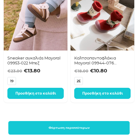
Sneaker αγκαλιάς Mayoral
Καλτσοπαντοφλάκια
09953-022 Μπεζ
Mayoral 09944-076
Κόκκινο
Original price was: €23.00.
Η τρέχουσα τιμή είναι: €13.80.
Original price was
Η τρέχουσα 
€
13.80
€
10.80
€
23.00
€
18.00
19
2E
Προσθήκη στο καλάθι
Προσθήκη στο καλάθι
Φόρτωση περισσότερων