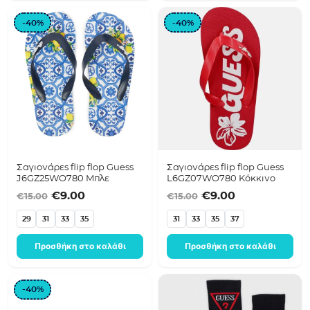
-40%
-40%
Σαγιονάρες flip flop Guess
Σαγιονάρες flip flop Guess
J6GZ25WO780 Μπλε
L6GZ07WO780 Κόκκινο
Original price was: €15.00.
Η τρέχουσα τιμή είναι: €9.00.
Original price was:
Η τρέχουσα τ
€
9.00
€
9.00
€
15.00
€
15.00
29
31
33
35
31
33
35
37
Προσθήκη στο καλάθι
Προσθήκη στο καλάθι
-40%