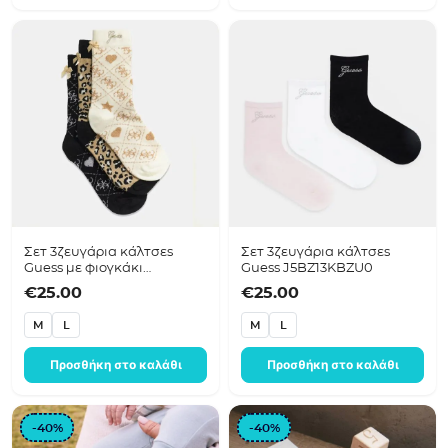
Σετ 3ζευγάρια κάλτσες
Σετ 3ζευγάρια κάλτσες
Guess με φιογκάκι
Guess J5BZ13KBZU0
J5BZ06Z1100
€
25.00
€
25.00
M
L
M
L
Προσθήκη στο καλάθι
Προσθήκη στο καλάθι
-40%
-40%