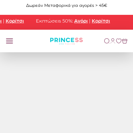
Μετάβαση στο περιεχόμενο
Δωρεάν Μεταφορικά για αγορές > 45€
ορίτσι
Εκπτώσεις 50%:
Αγόρι
|
Κορίτσι