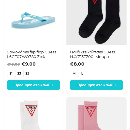
Σαγιονάρες flip flop Guess
Παιδικές κάλτσες Guess
L6GZ07WO780 Σιέλ
H4YZ13ZZ00I Μαύρο
Original price was: €15.00.
Η τρέχουσα τιμή είναι: €9.00.
€
9.00
€
8.00
€
15.00
31
33
35
M
L
Προσθήκη στο καλάθι
Προσθήκη στο καλάθι