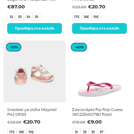
Original price was
Η τρέχουσα 
€
87.00
€
20.70
€
23.00
32
33
34
35
17E
18E
19E
Προσθήκη στο καλάθι
Προσθήκη στο καλάθι
-10%
-40%
Sneaker με σόλα Mayoral
Σαγιονάρες flip flop Guess
Ροζ 09153
J6GZ25WO780 floral
Original price was: €23.00.
Η τρέχουσα τιμή είναι: €20.70.
Original price was:
Η τρέχουσα τ
€
20.70
€
9.00
€
23.00
€
15.00
17E
18E
19E
31
33
35
37