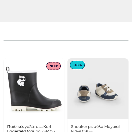
-10%
NEO!
Παιδικές γαλότσες Karl
Sneaker με σόλα Mayoral
Lagerfeld Μαύρο Z31406
Μπλε 09153