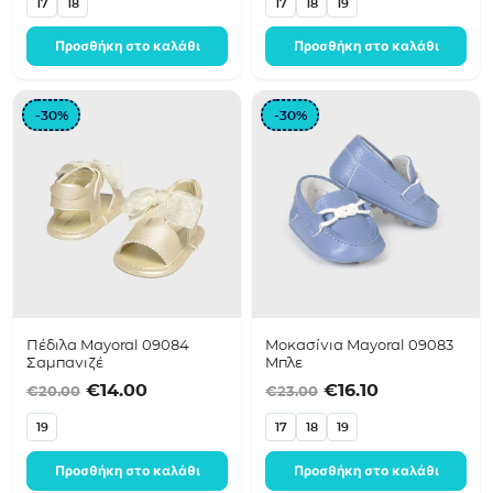
17
18
17
18
19
Προσθήκη στο καλάθι
Προσθήκη στο καλάθι
-30%
-30%
Πέδιλα Mayoral 09084
Μοκασίνια Mayoral 09083
Σαμπανιζέ
Μπλε
Original price was: €20.00.
Η τρέχουσα τιμή είναι: €14.00.
Original price was
Η τρέχουσα τ
€
14.00
€
16.10
€
20.00
€
23.00
19
17
18
19
Προσθήκη στο καλάθι
Προσθήκη στο καλάθι