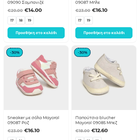
09090 Σαμπανιζέ
09087 Mπλε
Original price was: €20.00.
Η τρέχουσα τιμή είναι: €14.00.
Original price was
Η τρέχουσα τ
€
14.00
€
16.10
€
20.00
€
23.00
17
18
19
17
19
Προσθήκη στο καλάθι
Προσθήκη στο καλάθι
-30%
-30%
Sneaker με σόλα Mayoral
Παπούτσια blucher
09087 Ροζ
Mayoral 09085 Μπεζ
Original price was: €23.00.
Η τρέχουσα τιμή είναι: €16.10.
Original price was
Η τρέχουσα τ
€
16.10
€
12.60
€
23.00
€
18.00