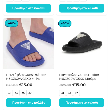
Προσθήκη στο καλάθι
Προσθήκη στο καλάθι
-40%
-40%
Παντόφλες Guess rubber
Παντόφλες Guess rubber
H6GZ02WG5X0 Μπλε
H6GZ02WG5X0 Μαύρο
Original price was: €25.00.
Η τρέχουσα τιμή είναι: €15.00.
Original price was
Η τρέχουσα 
€
15.00
€
15.00
€
25.00
€
25.00
31
33
35
37
31
33
37
Προσθήκη στο καλάθι
Προσθήκη στο καλάθι