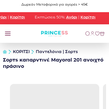
Μετάβαση στο περιεχόμενο
Δωρεάν Μεταφορικά για αγορές > 45€
ρι
|
Κορίτσι
Εκπτώσεις 50%:
Αγόρι
|
Κορίτσι
ΚΟΡΙΤΣΙ
Παντελόνια | Σορτς
Σορτς καπαρντινέ Mayoral 201 ανοιχτό
πράσινο