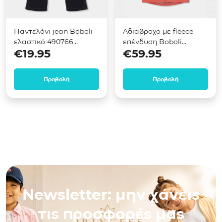
Παντελόνι jean Boboli
Αδιάβροχο με fleece
ελαστικό 490766
επένδυση Boboli
€
19.95
€
59.95
Μαύρο
694009 Κοραλί σκούρο
Προβολή
Προβολή
Newsletter: μην χάνεις
τις προσφορές μας