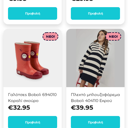
Προβολή
Προβολή
NEO!
NEO!
Γαλότσες Boboli 694010
Πλεκτό μπλουζοφόρεμα
Κοραλί σκούρο
Boboli 404110 Εκρού
€
32.95
€
39.95
Προβολή
Προβολή