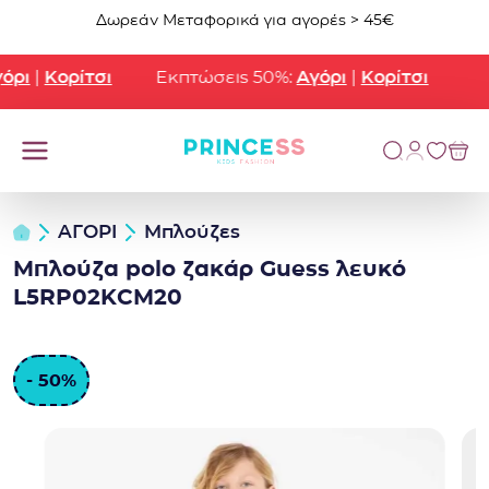
Μετάβαση στο περιεχόμενο
Δωρεάν Μεταφορικά για αγορές > 45€
ρι
|
Κορίτσι
Εκπτώσεις 50%:
Αγόρι
|
Κορίτσι
ΑΓΟΡΙ
Μπλούζες
Μπλούζα polo ζακάρ Guess λευκό
L5RP02KCM20
- 50%