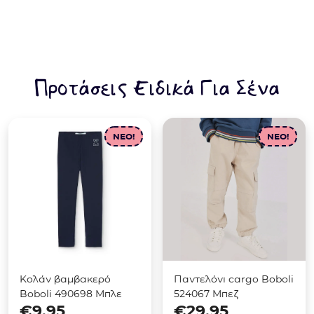
Προτάσεις Ειδικά Για Σένα
NEO!
NEO!
Κολάν βαμβακερό
Παντελόνι cargo Boboli
Boboli 490698 Μπλε
524067 Μπεζ
€
9.95
€
29.95