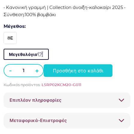
• Κανονική γραμμή | Collection άνοιξη-καλοκαίρι 2025 •
Σύνθεση:100% βαμβάκι
Μέγεθος:
8E
Μεγεθολόγιο
-
+
Προσθήκη στο καλάθι
Μπλούζα
polo
Κωδικός προϊόντος:
L5RP02KCM20-G011
ζακάρ
Guess
Επιπλέον πληροφορίες
λευκό
L5RP02KCM20
ποσότητα
Μεταφορικά-Επιστροφές