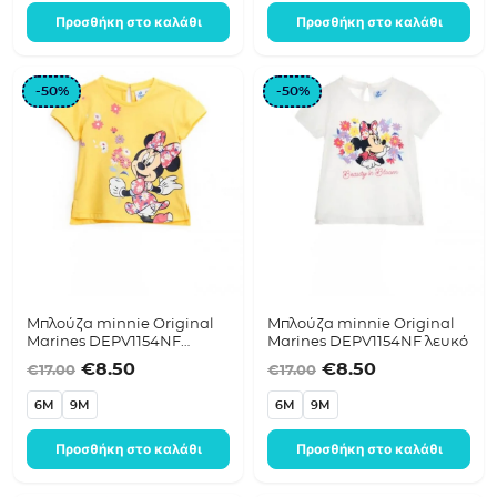
Προσθήκη στο καλάθι
Προσθήκη στο καλάθι
-50%
-50%
Μπλούζα minnie Original
Μπλούζα minnie Original
Marines DEPV1154NF
Marines DEPV1154NF λευκό
κίτρινο
Original price was: €17.00.
Η τρέχουσα τιμή είναι: €8.50.
Original price was:
Η τρέχουσα τ
€
8.50
€
8.50
€
17.00
€
17.00
6M
9M
6M
9M
Προσθήκη στο καλάθι
Προσθήκη στο καλάθι