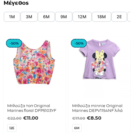
Μέγεθος
1M
3Μ
6Μ
9Μ
12Μ
18Μ
2Ε
-50%
-50%
Μπλούζα τοπ Original
Μπλούζα minnie Original
Marines floral DFP5103YF
Marines DEPV1154NF λιλά
Original price was: €22.00.
Η τρέχουσα τιμή είναι: €11.00.
Original price was:
Η τρέχουσα τ
€
11.00
€
8.50
€
22.00
€
17.00
12E
6M