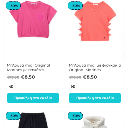
-50%
-50%
Μπλούζα midi Original
Μπλούζα midi με φιογκάκια
Marines με παγιέτες
Original Marines
DFP3304CF φούξια
DFP3080CF κοραλί
Original price was: €17.00.
Η τρέχουσα τιμή είναι: €8.50.
Original price was:
Η τρέχουσα τ
€
8.50
€
8.50
€
17.00
€
17.00
4E
9E
Προσθήκη στο καλάθι
Προσθήκη στο καλάθι
-50%
-50%