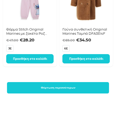
Φόρμα Stitch Original
Γούνα συνθετική Original
Marines με ζακέτα Ροζ
Marines Ταμπά DFA3514F
DFAV1468NF
Original price was: €47.00.
Η τρέχουσα τιμή είναι: €28.20.
Original price was
Η τρέχουσα 
€
28.20
€
34.50
€
47.00
€
69.00
3E
6E
Προσθήκη στο καλάθι
Προσθήκη στο καλάθι
Φόρτωση περισσότερων