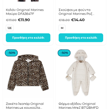
Κολάν Original Marines
Σκούφος με φούντα
Μαύρο DFA3647F
Original Marines Ροζ
DFAA9454F
Original price was: €17.00.
Η τρέχουσα τιμή είναι: €11.90.
Original price was
Η τρέχουσα 
€
11.90
€
14.40
€
17.00
€
18.00
12E
M
Προσθήκη στο καλάθι
Προσθήκη στο καλάθι
-50%
-50%
Ζακέτα λεοπάρ Original
Φόρμα εξόδου Original
Marines με κουκούλα
Marines Μπεζ B712BMFD