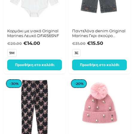
Κορμάκι με γιακά Original
Παντελόνα denim Original
Marines Λευκό DFA1565NF
Marines Γκρι σκούρο
DFA1521NF
Original price was: €20.00.
Η τρέχουσα τιμή είναι: €14.00.
Original price was:
Η τρέχουσα τ
€
14.00
€
15.50
€
20.00
€
31.00
9M
3E
Προσθήκη στο καλάθι
Προσθήκη στο καλάθι
-30%
-20%