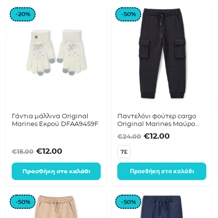
-20%
-50%
Γάντια μάλλινα Original
Παντελόνι φούτερ cargo
Marines Εκρού DFAA9459F
Original Marines Μαύρο
DFA2630B
Original price was
Η τρέχουσα 
€
12.00
€
24.00
Original price was: €15.00.
Η τρέχουσα τιμή είναι: €12.00.
€
12.00
€
15.00
7E
Προσθήκη στο καλάθι
Προσθήκη στο καλάθι
-50%
-50%