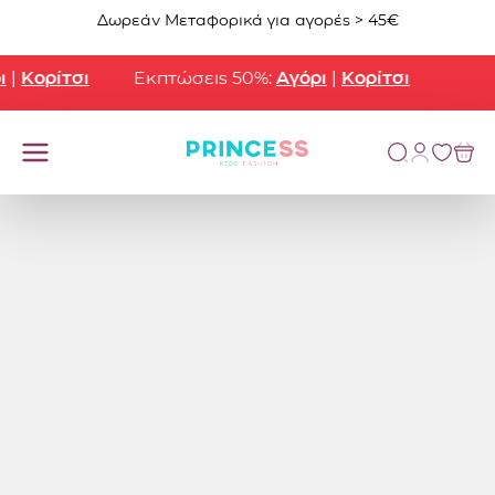
Μετάβαση στο περιεχόμενο
Δωρεάν Μεταφορικά για αγορές > 45€
Κορίτσι
Εκπτώσεις 50%:
Αγόρι
|
Κορίτσι