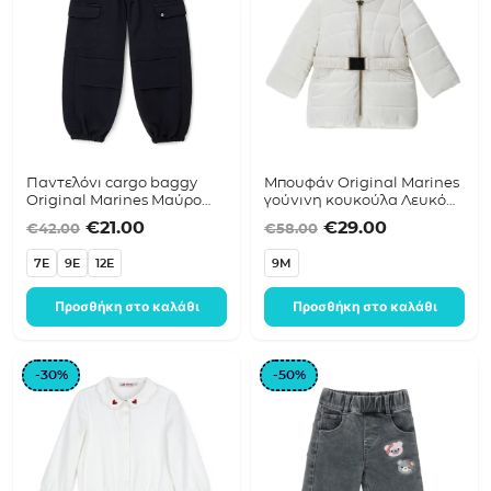
Παντελόνι cargo baggy
Μπουφάν Original Marines
Original Marines Μαύρο
γούνινη κουκούλα Λευκό
DFA3654F
DFA7776PF
Original price was: €42.00.
Η τρέχουσα τιμή είναι: €21.00.
Original price was
Η τρέχουσα 
€
21.00
€
29.00
€
42.00
€
58.00
7E
9E
12E
9M
Προσθήκη στο καλάθι
Προσθήκη στο καλάθι
-30%
-50%