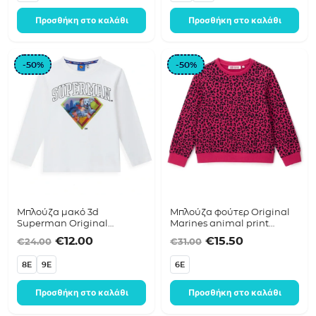
Προσθήκη στο καλάθι
Προσθήκη στο καλάθι
-50%
-50%
Μπλούζα μακό 3d
Μπλούζα φούτερ Original
Superman Original
Marines animal print
Marines Λευκό DFAV2542B
DFA3556F
Original price was: €24.00.
Η τρέχουσα τιμή είναι: €12.00.
Original price was:
Η τρέχουσα τ
€
12.00
€
15.50
€
24.00
€
31.00
8E
9E
6E
Προσθήκη στο καλάθι
Προσθήκη στο καλάθι