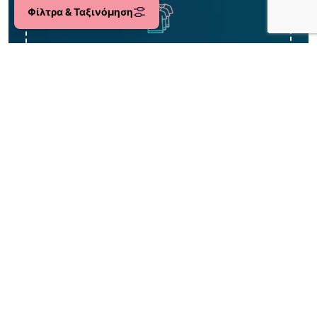
Φίλτρα & Ταξινόμηση
Μεγάλη ποικιλία 0-18ετών
Περισσότερα από 2.000 είδη!
Δωρεάν
η 1η αλλαγή σου!