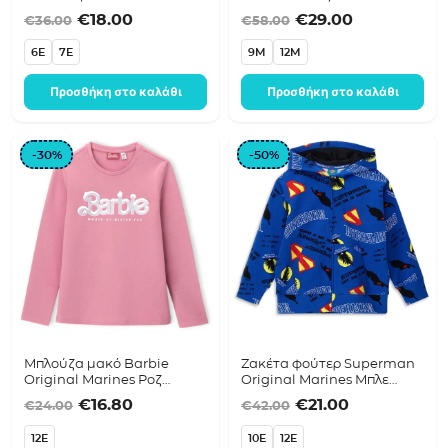
DFA3529F
Original price was: €36.00.
Η τρέχουσα τιμή είναι: €18.00.
Original price was
Η τρέχουσα 
€
18.00
€
29.00
€
36.00
€
58.00
6E
7E
9M
12M
Προσθήκη στο καλάθι
Προσθήκη στο καλάθι
-30%
-50%
Μπλούζα μακό Barbie
Ζακέτα φούτερ Superman
Original Marines Ροζ
Original Marines Μπλε
σκούρο DFAV3688F
DFAV2535B
Original price was: €24.00.
Η τρέχουσα τιμή είναι: €16.80.
Original price was
Η τρέχουσα 
€
16.80
€
21.00
€
24.00
€
42.00
12E
10E
12E