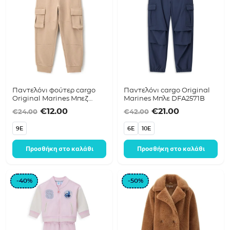
Παντελόνι φούτερ cargo
Παντελόνι cargo Original
Original Marines Μπεζ
Marines Μπλε DFA2571B
DFA2630B
Original price was: €24.00.
Η τρέχουσα τιμή είναι: €12.00.
Original price was
Η τρέχουσα 
€
12.00
€
21.00
€
24.00
€
42.00
9E
6E
10E
Προσθήκη στο καλάθι
Προσθήκη στο καλάθι
-40%
-50%