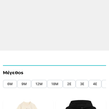
Μέγεθος
6Μ
9Μ
12Μ
18Μ
2Ε
3Ε
4Ε
6