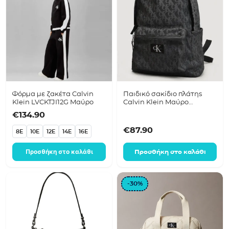
Φόρμα με ζακέτα Calvin
Παιδικό σακίδιο πλάτης
Klein LVCKTJI12G Μαύρο
Calvin Klein Μαύρο
IU0IU00735
€
134.90
€
87.90
8E
10E
12E
14E
16E
Προσθήκη στο καλάθι
Προσθήκη στο καλάθι
-30%