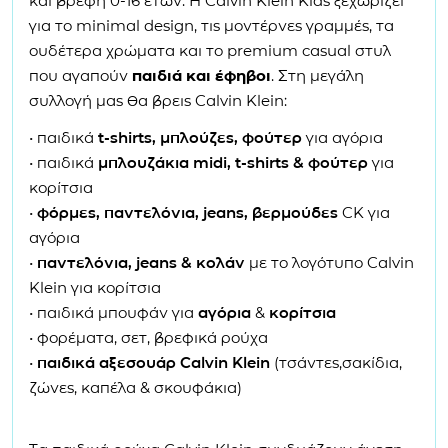
και βρέφη 0-16 ετών. Η Calvin Klein Kids ξεχωρίζει
για το minimal design, τις μοντέρνες γραμμές, τα
ουδέτερα χρώματα και το premium casual στυλ
που αγαπούν
παιδιά και έφηβοι
. Στη μεγάλη
συλλογή μας θα βρεις Calvin Klein:
• παιδικά
t-shirts, μπλούζες, φούτερ
για αγόρια
• παιδικά
μπλουζάκια midi, t-shirts & φούτερ
για
κορίτσια
•
φόρμες, παντελόνια, jeans, βερμούδες
CK για
αγόρια
•
παντελόνια, jeans & κολάν
με το λογότυπο Calvin
Klein για κορίτσια
• παιδικά μπουφάν για
αγόρια
&
κορίτσια
• φορέματα, σετ, βρεφικά ρούχα
•
παιδικά αξεσουάρ Calvin Klein
(τσάντες,σακίδια,
ζώνες, καπέλα & σκουφάκια)