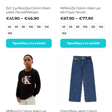
Σετ 2 μπλούζες Calvin Klein
Μπλούζα Calvin Klein με
μακό Λευκό/Μαύρο
κέντημα Λευκό
LVCKTJI21B
LVCKTJB43B
Price range: €41.90 through €46.9
Price ra
€
41.90
–
€
46.90
€
67.90
–
€
77.90
4E
6E
8E
10E
12E
14E
4E
6E
8E
10E
12E
14E
16E
16E
Προσθήκη στο καλάθι
Προσθήκη στο καλάθι
Μπλούζα Calvin Klein με
Παντελόνι jean Calvin