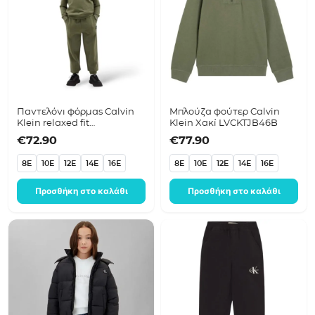
Παντελόνι φόρμας Calvin
Μπλούζα φούτερ Calvin
Klein relaxed fit
Klein Χακί LVCKTJB46B
LVCKTJC42B Χακί
€
72.90
€
77.90
8E
10E
12E
14E
16E
8E
10E
12E
14E
16E
Προσθήκη στο καλάθι
Προσθήκη στο καλάθι