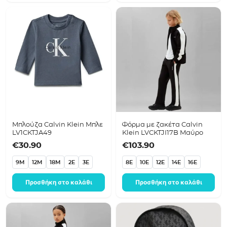
Μπλούζα Calvin Klein Μπλε
Φόρμα με ζακέτα Calvin
LV1CKTJA49
Klein LVCKTJI17B Μαύρο
€
30.90
€
103.90
9M
12M
18M
2E
3E
8E
10E
12E
14E
16E
Προσθήκη στο καλάθι
Προσθήκη στο καλάθι