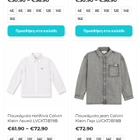
€
30.90
–
€
36.90
€
30.90
–
€
36.90
4E
6E
8E
10E
12E
14E
4E
6E
8E
10E
12E
14E
16E
16E
Προσθήκη στο καλάθι
Προσθήκη στο καλάθι
Πουκάμισο ποπλίνα Calvin
Πουκάμισο jean Calvin
Klein Λευκό LVCKTJB19B
Klein Γκρι LVCKTJB18B
Price range: €61.90 through €72.90
€
61.90
–
€
72.90
€
72.90
4E
8E
12E
14E
16E
8E
10E
12E
14E
16E