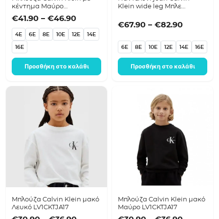
κέντημα Μαύρο
Klein wide leg Μπλε
LVCKTJA46B
LVCKSJC99G
Price range: €41.90 through €46.9
€
41.90
–
€
46.90
Price ra
€
67.90
–
€
82.90
4E
6E
8E
10E
12E
14E
16E
6E
8E
10E
12E
14E
16E
Προσθήκη στο καλάθι
Προσθήκη στο καλάθι
Μπλούζα Calvin Klein μακό
Μπλούζα Calvin Klein μακό
Λευκό LV1CKTJA17
Μαύρο LV1CKTJA17
Price range: €30.90 through €36.9
Price ra