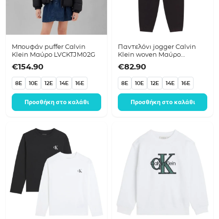
Μπουφάν puffer Calvin
Παντελόνι jogger Calvin
Klein Μαύρο LVCKTJM02G
Klein woven Μαύρο
LVCKTJC14B
€
154.90
€
82.90
8E
10E
12E
14E
16E
8E
10E
12E
14E
16E
Προσθήκη στο καλάθι
Προσθήκη στο καλάθι