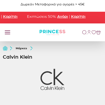
Μετάβαση στο περιεχόμενο
Δωρεάν Μεταφορικά για αγορές > 45€
ορίτσι
Εκπτώσεις 50%:
Αγόρι
|
Κορίτσι
Μάρκες
Calvin Klein