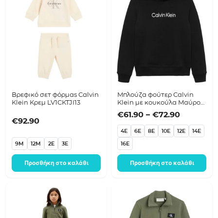
Βρεφικό σετ φόρμας Calvin
Μπλούζα φούτερ Calvin
Klein Κρεμ LV1CKTJI13
Klein με κουκούλα Μαύρο
LV1CKTJB09
Price ran
€
61.90
–
€
72.90
€
92.90
4E
6E
8E
10E
12E
14E
9M
12M
2E
3E
16E
Προσθήκη στο καλάθι
Προσθήκη στο καλάθι