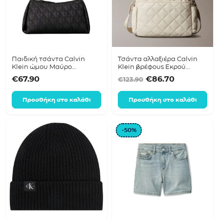
Παιδική τσάντα Calvin
Τσάντα αλλαξιέρα Calvin
Klein ώμου Μαύρο
Klein βρέφους Εκρού
IU0IU00737
IU0IU00567
Original price was
Η τρέχουσα
€
67.90
€
86.70
€
123.90
Προσθήκη στο καλάθι
Προσθήκη στο καλάθι
-50%