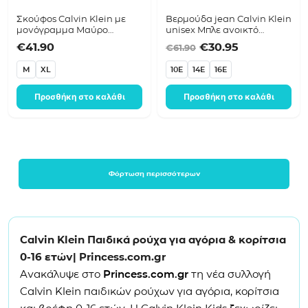
Σκούφος Calvin Klein με
Βερμούδα jean Calvin Klein
μονόγραμμα Μαύρο
unisex Μπλε ανοικτό
IU0IU00440
LVCKSJC19G
Original price was:
Η τρέχουσα 
€
41.90
€
30.95
€
61.90
M
XL
10E
14E
16E
Προσθήκη στο καλάθι
Προσθήκη στο καλάθι
Φόρτωση περισσότερων
Calvin Klein Παιδικά ρούχα για αγόρια & κορίτσια
0-16 ετών| Princess.com.gr
Ανακάλυψε στο
Princess.com.gr
τη νέα συλλογή
Calvin Klein
παιδικών ρούχων για αγόρια, κορίτσια