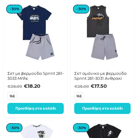
-30%
-30%
Σετ με βερμούδα Sprint 261-
Σετ αμάνικο με βερμούδα
3033 Μπλε
Sprint 261-3031 Ανθρακί
Original price was: €26.00.
Η τρέχουσα τιμή είναι: €18.20.
Original price was
Η τρέχουσα τ
€
18.20
€
17.50
€
26.00
€
25.00
16E
16E
Προσθήκη στο καλάθι
Προσθήκη στο καλάθι
-30%
-30%