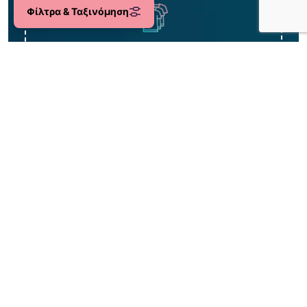
Φίλτρα & Ταξινόμηση
Μεγάλη ποικιλία
Περισσότερα από 2.000 είδη!
Δωρεάν
η 1η αλλαγή σου!