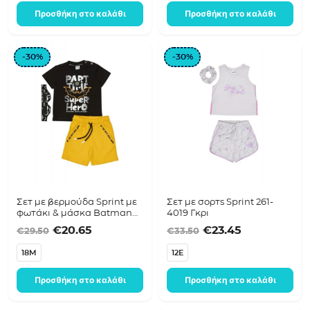
Προσθήκη στο καλάθι
Προσθήκη στο καλάθι
-30%
-30%
Σετ με βερμούδα Sprint με
Σετ με σορτς Sprint 261-
φωτάκι & μάσκα Batman
4019 Γκρι
261-1025 Μαύρο
Original price was: €29.50.
Η τρέχουσα τιμή είναι: €20.65.
Original price was
Η τρέχουσα 
€
20.65
€
23.45
€
29.50
€
33.50
18M
12E
Προσθήκη στο καλάθι
Προσθήκη στο καλάθι