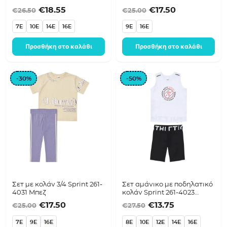
Original price was: €26.50.
Η τρέχουσα τιμή είναι: €18.55.
Original price was
Η τρέχουσα τ
€
18.55
€
17.50
€
26.50
€
25.00
7E
10E
14E
16E
9E
16E
Προσθήκη στο καλάθι
Προσθήκη στο καλάθι
-30%
-50%
Σετ με κολάν 3/4 Sprint 261-
Σετ αμάνικο με ποδηλατικό
4031 Μπεζ
κολάν Sprint 261-4023
Λευκό
Original price was: €25.00.
Η τρέχουσα τιμή είναι: €17.50.
Original price was
Η τρέχουσα τ
€
17.50
€
13.75
€
25.00
€
27.50
7E
9E
16E
8E
10E
12E
14E
16E