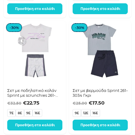
Προσθήκη στο καλάθι
Προσθήκη στο καλάθι
-30%
-30%
Σετ με ποδηλατικό κολάν
Σετ με βερμούδα Sprint 261-
Sprint με scrunchies 261-
3034 Γκρι
4018 Γκρι
Original price was: €32.50.
Η τρέχουσα τιμή είναι: €22.75.
Original price was
Η τρέχουσα τ
€
22.75
€
17.50
€
32.50
€
25.00
7E
8E
9E
16E
9E
12E
16E
Προσθήκη στο καλάθι
Προσθήκη στο καλάθι