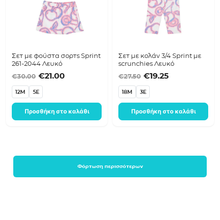
Σετ με φούστα σορτς Sprint
Σετ με κολάν 3/4 Sprint με
261-2044 Λευκό
scrunchies Λευκό
Original price was: €30.00.
Η τρέχουσα τιμή είναι: €21.00.
Original price was
Η τρέχουσα τ
€
21.00
€
19.25
€
30.00
€
27.50
12M
5E
18M
3E
Προσθήκη στο καλάθι
Προσθήκη στο καλάθι
Φόρτωση περισσότερων