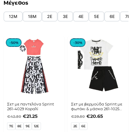
Μέγεθος
12Μ
18Μ
2Ε
3Ε
4Ε
5Ε
6Ε
7Ε
-50%
-30%
Σετ με παντελόνα Sprint
Σετ με βερμούδα Sprint με
261-4029 Κοραλί
φωτάκι & μάσκα 261-1025
Λευκό
Original price was: €42.50.
Η τρέχουσα τιμή είναι: €21.25.
Original price was
Η τρέχουσα 
€
21.25
€
20.65
€
42.50
€
29.50
7E
8E
9E
12E
2E
6E