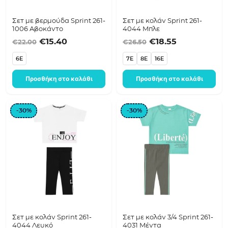
Σετ με βερμούδα Sprint 261-
Σετ με κολάν Sprint 261-
1006 Αβοκάντο
4044 Μπλε
Original price was: €22.00.
Η τρέχουσα τιμή είναι: €15.40.
Original price was
Η τρέχουσα τ
€
15.40
€
18.55
€
22.00
€
26.50
6E
7E
8E
16E
Προσθήκη στο καλάθι
Προσθήκη στο καλάθι
-30%
-30%
Σετ με κολάν Sprint 261-
Σετ με κολάν 3/4 Sprint 261-
4044 Λευκό
4031 Μέντα