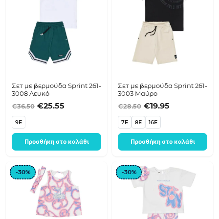
Σετ με βερμούδα Sprint 261-
Σετ με βερμούδα Sprint 261-
3008 Λευκό
3003 Μαύρο
Original price was: €36.50.
Η τρέχουσα τιμή είναι: €25.55.
Original price was
Η τρέχουσα τ
€
25.55
€
19.95
€
36.50
€
28.50
9E
7E
8E
16E
Προσθήκη στο καλάθι
Προσθήκη στο καλάθι
-30%
-30%