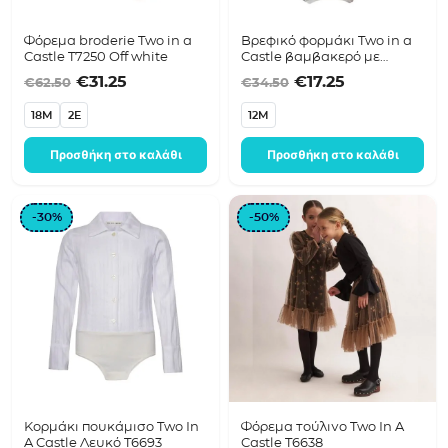
Φόρεμα broderie Two in a
Βρεφικό φορμάκι Two in a
Castle T7250 Off white
Castle βαμβακερό με
κορδέλα T6088 λευκό
Original price was: €62.50.
Η τρέχουσα τιμή είναι: €31.25.
Original price was
Η τρέχουσα τ
€
31.25
€
17.25
€
62.50
€
34.50
18M
2E
12M
Προσθήκη στο καλάθι
Προσθήκη στο καλάθι
-30%
-50%
Κορμάκι πουκάμισο Two In
Φόρεμα τούλινο Two In A
A Castle Λευκό T6693
Castle T6638