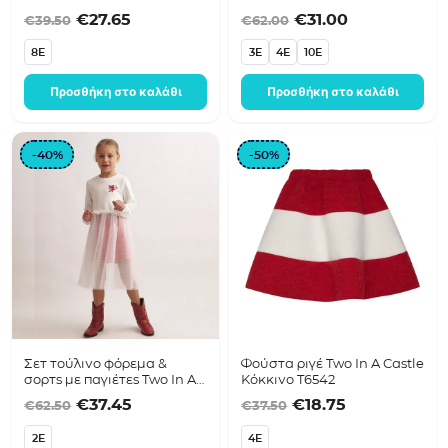
Original price was: €39.50.
Η τρέχουσα τιμή είναι: €27.65.
Original price was
Η τρέχουσα 
€
27.65
€
31.00
€
39.50
€
62.00
8E
3E
4E
10E
Προσθήκη στο καλάθι
Προσθήκη στο καλάθι
-40%
-50%
Σετ τούλινο φόρεμα &
Φούστα ριγέ Two In A Castle
σορτς με παγιέτες Two In A
Κόκκινο T6542
Castle T6579 Off white
Original price was: €62.50.
Η τρέχουσα τιμή είναι: €37.45.
Original price was
Η τρέχουσα τ
€
37.45
€
18.75
€
62.50
€
37.50
2E
4E