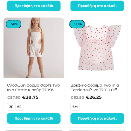
Προσθήκη στο καλάθι
Προσθήκη στο καλάθι
-50%
-50%
Ολόσωμη φόρμα σορτς Two
Βρεφικό φόρεμα Two in a
in a Castle κιπούρ T7056
Castle τούλινο T7010 Off
white
Original price was: €57.50.
Η τρέχουσα τιμή είναι: €28.75.
Original price was
Η τρέχουσα 
€
28.75
€
26.25
€
57.50
€
52.50
3E
6E
6M
Προσθήκη στο καλάθι
Προσθήκη στο καλάθι