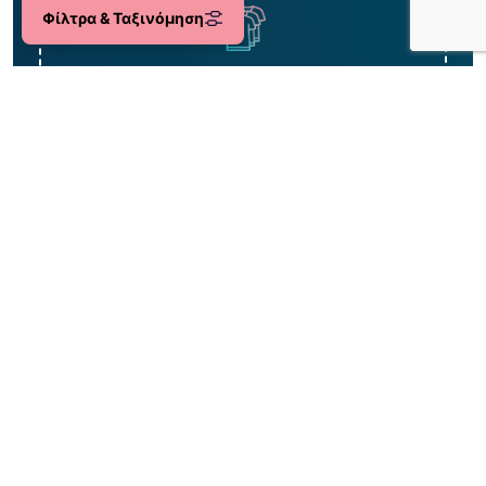
Φίλτρα & Ταξινόμηση
Μεγάλη ποικιλία 0-18ετών
Περισσότερα από 2.000 είδη!
Δωρεάν
η 1η αλλαγή σου!