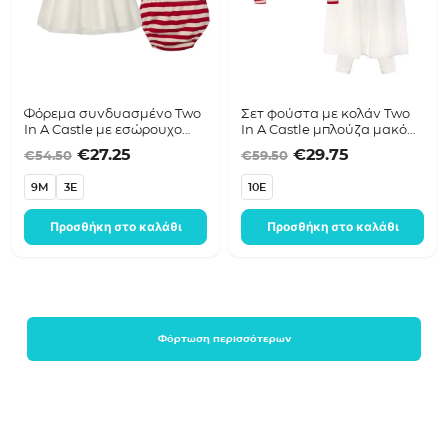
Φόρεμα συνδυασμένο Two
Σετ φούστα με κολάν Two
In A Castle με εσώρουχο
In A Castle μπλούζα μακό
T6513 ριγέ
T6515 (3τεμάχια)
Original price was: €54.50.
Η τρέχουσα τιμή είναι: €27.25.
Original price was
Η τρέχουσα 
€
27.25
€
29.75
€
54.50
€
59.50
9M
3E
10E
Προσθήκη στο καλάθι
Προσθήκη στο καλάθι
Φόρτωση περισσότερων