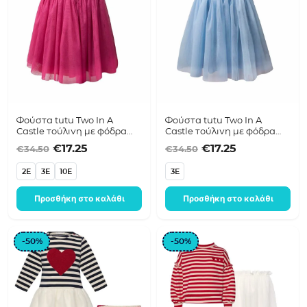
Φούστα tutu Two In A
Φούστα tutu Two In A
Castle τούλινη με φόδρα
Castle τούλινη με φόδρα
Φούξια σκούρο T6566
Γαλάζιο T6566
Original price was: €34.50.
Η τρέχουσα τιμή είναι: €17.25.
Original price was
Η τρέχουσα τ
€
17.25
€
17.25
€
34.50
€
34.50
2E
3E
10E
3E
Προσθήκη στο καλάθι
Προσθήκη στο καλάθι
-50%
-50%