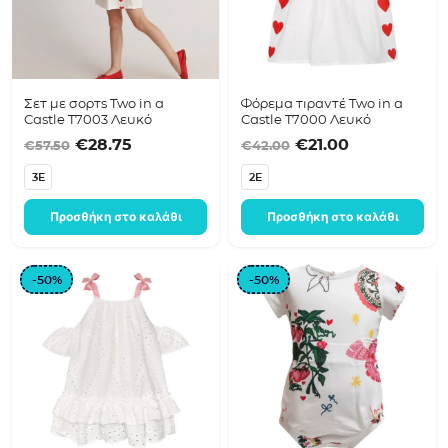
Σετ με σορτς Two in a
Φόρεμα τιραντέ Two in a
Castle T7003 Λευκό
Castle T7000 Λευκό
Original price was: €57.50.
Η τρέχουσα τιμή είναι: €28.75.
Original price was
Η τρέχουσα 
€
28.75
€
21.00
€
57.50
€
42.00
3E
2E
Προσθήκη στο καλάθι
Προσθήκη στο καλάθι
-50%
-50%