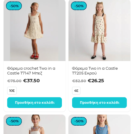
-50%
-50%
Φόρεμα crochet Two in a
Φόρεμα Two in a Castle
Castle T7147 Μπεζ
T7205 Εκρού
Original price was: €75.00.
Η τρέχουσα τιμή είναι: €37.50.
Original price was
Η τρέχουσα 
€
37.50
€
26.25
€
75.00
€
52.50
10E
4E
Προσθήκη στο καλάθι
Προσθήκη στο καλάθι
-50%
-50%