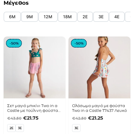
Μέγεθος
6Μ
9Μ
12Μ
18Μ
2Ε
3Ε
4Ε
6
-50%
-50%
Σετ μαγιό μπικίνι Two in a
Ολόσωμο μαγιό με φούστα
Castle με τούλινη φούστα
Two in a Castle T7437 Λευκό
T7420 Πράσινο
Original price was: €43.50.
Η τρέχουσα τιμή είναι: €21.75.
Original price was
Η τρέχουσα τ
€
21.75
€
21.25
€
43.50
€
42.50
2E
3E
3E