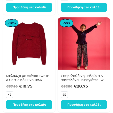
Προσθήκη στο καλάθι
Προσθήκη στο καλάθι
-50%
-50%
Μπλούζα με φιόγκο Two In
Σετ βελούδινη μπλούζα &
A Castle Κόκκινο T6541
παντελόνα με παγιέτες Two
in a Castle T6684 Μπλε
Original price was: €37.50.
Η τρέχουσα τιμή είναι: €18.75.
Original price was
Η τρέχουσα 
€
18.75
€
28.75
€
37.50
€
57.50
4E
8E
Προσθήκη στο καλάθι
Προσθήκη στο καλάθι