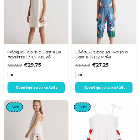
Φόρεμα Two in a Castle με
Ολόσωμη φόρμα Two in a
παγιέτες T7187 Λευκό
Castle T7132 Μπλε
Original price was: €59.50.
Η τρέχουσα τιμή είναι: €29.75.
Original price was
Η τρέχουσα 
€
29.75
€
27.25
€
59.50
€
54.50
8E
10E
Προσθήκη στο καλάθι
Προσθήκη στο καλάθι
-50%
-50%