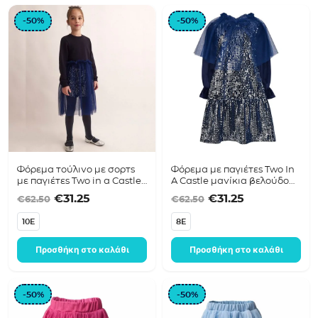
-50%
-50%
Φόρεμα τούλινο με σορτς
Φόρεμα με παγιέτες Two In
με παγιέτες Two in a Castle
A Castle μανίκια βελούδο
T6683 Μπλε
T6682 Μπλε
Original price was: €62.50.
Η τρέχουσα τιμή είναι: €31.25.
Original price was
Η τρέχουσα τ
€
31.25
€
31.25
€
62.50
€
62.50
10E
8E
Προσθήκη στο καλάθι
Προσθήκη στο καλάθι
-50%
-50%