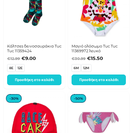
Κάλτσες δεινοσαυράκια Tuc
Μαγιό ολόσωμο Tuc Tuc
Tuc 11359424
11369972 λευκό
Original price was: €12.99.
Η τρέχουσα τιμή είναι: €9.00.
Original price was
Η τρέχουσα τ
€
9.00
€
15.50
€
12.99
€
30.99
8E
12E
6M
12M
Προσθήκη στο καλάθι
Προσθήκη στο καλάθι
-30%
-50%