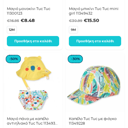
Μαγιό μονοκίνι Tuc Tuc
Μαγιό μπικίνι Tuc Tuc mini
11300123
girl 11349432
Original price was: €16.95.
Η τρέχουσα τιμή είναι: €8.48.
Original price was
Η τρέχουσα τ
€
8.48
€
15.50
€
16.95
€
30.99
12M
9M
Προσθήκη στο καλάθι
Προσθήκη στο καλάθι
-50%
-30%
Μαγιό πάνα με καπέλο
Καπέλο Tuc Tuc με φιόγκο
αντιηλιακό Tuc Tuc 11349353
11349228
UPF50+