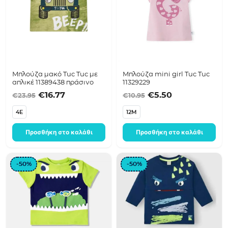
Μπλούζα μακό Tuc Tuc με
Μπλούζα mini girl Tuc Tuc
απλικέ 11389438 πράσινο
11329229
Original price was: €23.95.
Η τρέχουσα τιμή είναι: €16.77.
Original price was:
Η τρέχουσα τ
€
16.77
€
5.50
€
23.95
€
10.95
4E
12M
Προσθήκη στο καλάθι
Προσθήκη στο καλάθι
-50%
-50%