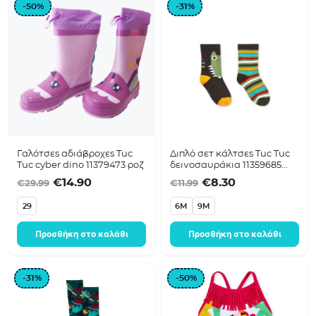
-50%
-31%
Γαλότσες αδιάβροχες Tuc
Διπλό σετ κάλτσες Tuc Tuc
Tuc cyber dino 11379473 ροζ
δεινοσαυράκια 11359685
(4τεμάχια)
Original price was: €29.99.
Η τρέχουσα τιμή είναι: €14.90.
Original price was: 
Η τρέχουσα τι
€
14.90
€
8.30
€
29.99
€
11.99
29
6M
9M
Προσθήκη στο καλάθι
Προσθήκη στο καλάθι
-31%
-50%