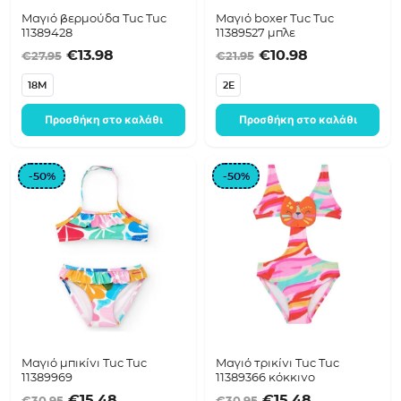
Μαγιό βερμούδα Tuc Tuc
Μαγιό boxer Tuc Tuc
11389428
11389527 μπλε
Original price was: €27.95.
Η τρέχουσα τιμή είναι: €13.98.
Original price was:
Η τρέχουσα τ
€
13.98
€
10.98
€
27.95
€
21.95
18M
2E
Προσθήκη στο καλάθι
Προσθήκη στο καλάθι
-50%
-50%
Μαγιό μπικίνι Tuc Tuc
Μαγιό τρικίνι Tuc Tuc
11389969
11389366 κόκκινο
Original price was: €30.95.
Η τρέχουσα τιμή είναι: €15.48.
Original price was
Η τρέχουσα 
€
15.48
€
15.48
€
30.95
€
30.95