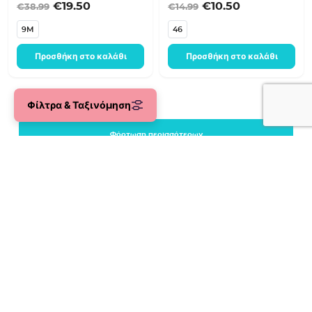
Original price was: €38.99.
Η τρέχουσα τιμή είναι: €19.50.
Original price was:
Η τρέχουσα τ
€
19.50
€
10.50
€
38.99
€
14.99
9M
46
Προσθήκη στο καλάθι
Προσθήκη στο καλάθι
Φίλτρα & Ταξινόμηση
Φόρτωση περισσότερων
Newsletter: μην χάνεις
τις προσφορές μας