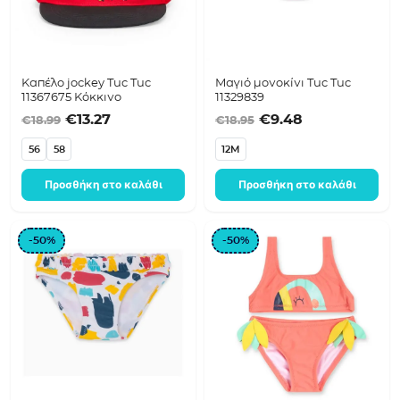
Καπέλο jockey Tuc Tuc
Μαγιό μονοκίνι Tuc Tuc
11367675 Κόκκινο
11329839
Original price was: €18.99.
Η τρέχουσα τιμή είναι: €13.27.
Original price was:
Η τρέχουσα τ
€
13.27
€
9.48
€
18.99
€
18.95
56
58
12M
Προσθήκη στο καλάθι
Προσθήκη στο καλάθι
-50%
-50%