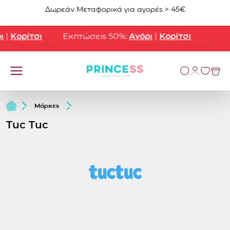
Μετάβαση στο περιεχόμενο
Δωρεάν Μεταφορικά για αγορές > 45€
Κορίτσι
Εκπτώσεις 50%:
Αγόρι
|
Κορίτσι
Μάρκες
Tuc Tuc