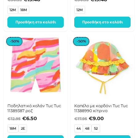
12M
18M
12M
Προσθήκη στο καλάθι
Προσθήκη στο καλάθι
-50%
-50%
Ποδηλατικό κολάν Tuc Tuc
Καπέλο με κορδόνι Tuc Tuc
11389387 ροζ
11388990 κίτρινο
Original price was: €12.95.
Η τρέχουσα τιμή είναι: €6.50.
Original price was:
Η τρέχουσα τ
€
6.50
€
9.00
€
12.95
€
17.95
18M
2E
44
48
52