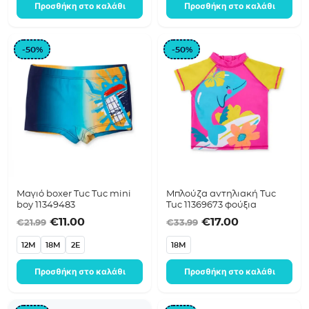
Προσθήκη στο καλάθι
Προσθήκη στο καλάθι
-50%
-50%
Μαγιό boxer Tuc Tuc mini
Μπλούζα αντηλιακή Tuc
boy 11349483
Tuc 11369673 φούξια
Original price was: €21.99.
Η τρέχουσα τιμή είναι: €11.00.
Original price was
Η τρέχουσα τ
€
11.00
€
17.00
€
21.99
€
33.99
12M
18M
2E
18M
Προσθήκη στο καλάθι
Προσθήκη στο καλάθι