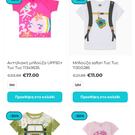
Αντηλιακή μπλούζα UPF50+
Μπλούζα safari Tuc Tuc
Tuc Tuc 11349535
11300285
Original price was: €33.99.
Η τρέχουσα τιμή είναι: €17.00.
Original price was:
Η τρέχουσα τ
€
17.00
€
11.00
€
33.99
€
21.95
9M
12M
Προσθήκη στο καλάθι
Προσθήκη στο καλάθι
-30%
-50%