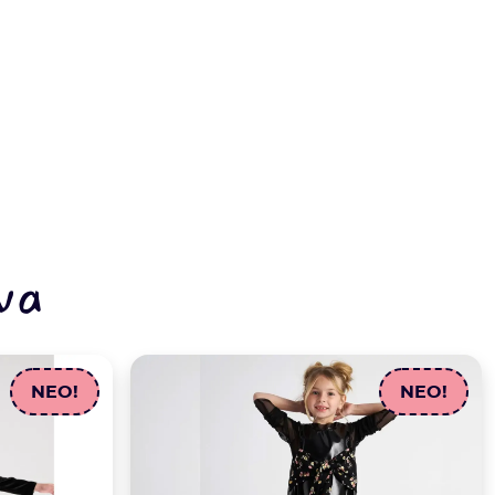
να
NEO!
NEO!