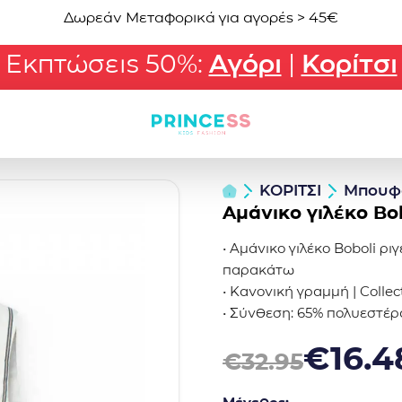
Δωρεάν Μεταφορικά για αγορές > 45€
Εκπτώσεις 50%:
Αγόρι
|
Κορίτσι
ΚΟΡΙΤΣΙ
Μπουφ
Αμάνικο γιλέκο Bob
• Αμάνικο γιλέκο Boboli ρι
παρακάτω
• Κανονική γραμμή | Collec
• Σύνθεση: 65% πολυεστέρ
Original price was: €32.95
Η τρέχουσα τιμή είναι: €1
€
16.4
€
32.95