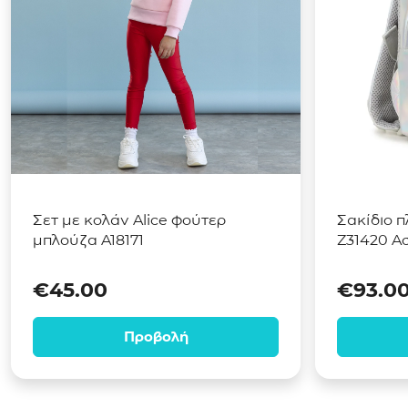
Σετ με κολάν Alice φούτερ
Σακίδιο π
μπλούζα A18171
Z31420 Α
€
45.00
€
93.0
Προβολή