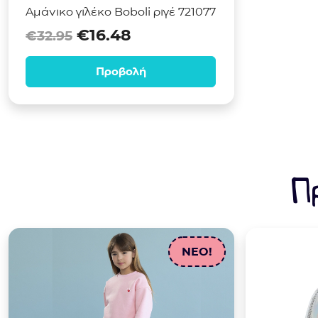
Αμάνικο γιλέκο Boboli ριγέ 721077
Original price was: €32.95.
Η τρέχουσα τιμή είναι:
€
16.48
€
32.95
Προβολή
Π
NEO!