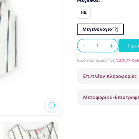
Μέγεθος:
8E
Μεγεθολόγιο
-
+
Προ
Αμάνικο
γιλέκο
Κωδικός προϊόντος:
721077-96
Boboli
ριγέ
Επιπλέον πληροφορίες
721077
ποσότητα
Μεταφορικά-Επιστροφ