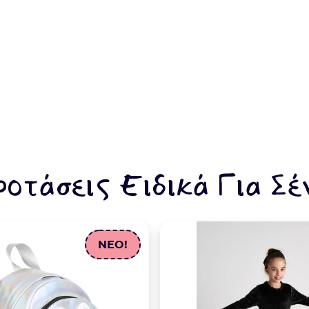
 €16.48.
ροτάσεις Ειδικά Για Σέ
NEO!