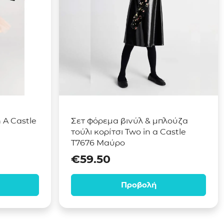
 A Castle
Σετ φόρεμα βινύλ & μπλούζα
τούλι κορίτσι Two in a Castle
T7676 Μαύρο
€
59.50
Προβολή