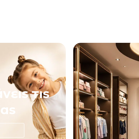
νεις τις
ας