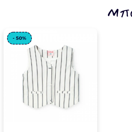
Μπο
- 50%