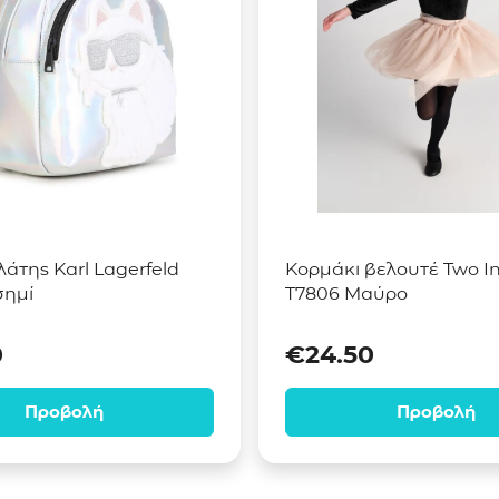
λάτης Karl Lagerfeld
Κορμάκι βελουτέ Two In
σημί
T7806 Μαύρο
0
€
24.50
Προβολή
Προβολή