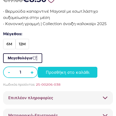
€
17.00
• Βερμούδα καπαρντινέ Mayoral με εσωτ.λάστιχο
αυξομείωσης στην μέση
• Κανονική γραμμή | Collection άνοιξη-καλοκαίρι 2025
Μέγεθος:
6M
12M
Μεγεθολόγιο
-
+
Προσθήκη στο καλάθι
Βερμούδα
καπαρντινέ
Κωδικός προϊόντος:
25-00206-038
Mayoral
25-
Επιπλέον πληροφορίες
00206-
038
βεραμάν
Μεταφορικά-Επιστροφές