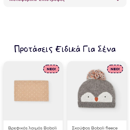
ποσότητα
Προτάσεις Ειδικά Για Σένα
NEO!
NEO!
Βρεφικός λαιμός Boboli
Σκούφος Boboli fleece