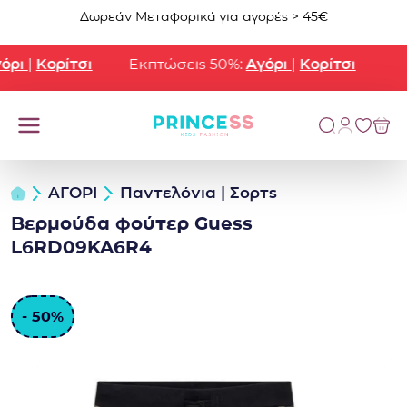
Μετάβαση στο περιεχόμενο
Δωρεάν Μεταφορικά για αγορές > 45€
ρι
|
Κορίτσι
Εκπτώσεις 50%:
Αγόρι
|
Κορίτσι
ΑΓΟΡΙ
Παντελόνια | Σορτς
Βερμούδα φούτερ Guess
L6RD09KA6R4
- 50%