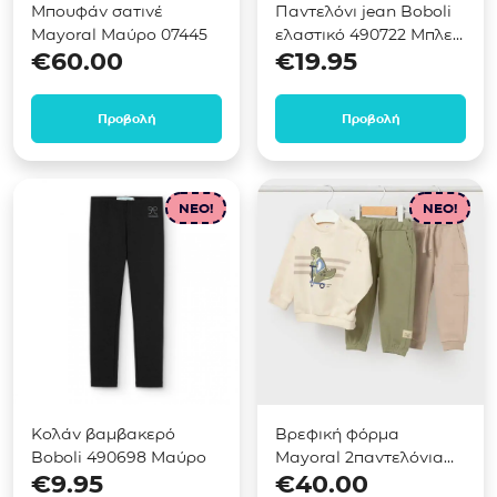
Μπουφάν σατινέ
Παντελόνι jean Boboli
Mayoral Μαύρο 07445
ελαστικό 490722 Μπλε
€
60.00
€
19.95
σκούρο
Προβολή
Προβολή
NEO!
NEO!
Κολάν βαμβακερό
Βρεφική φόρμα
Boboli 490698 Μαύρο
Mayoral 2παντελόνια
€
9.95
€
40.00
Πράσινο 02831