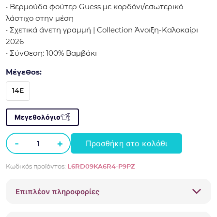
• Βερμούδα φούτερ Guess με κορδόνι/εσωτερικό
λάστιχο στην μέση
• Σχετικά άνετη γραμμή | Collection Άνοιξη-Καλοκαίρι
2026
• Σύνθεση: 100% Βαμβάκι
Μέγεθος:
14E
Μεγεθολόγιο
-
+
Προσθήκη στο καλάθι
Βερμούδα
φούτερ
Κωδικός προϊόντος:
L6RD09KA6R4-P9PZ
Guess
L6RD09KA6R4
Επιπλέον πληροφορίες
ποσότητα