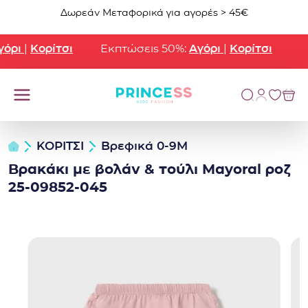
Μετάβαση στο περιεχόμενο
Δωρεάν Μεταφορικά για αγορές > 45€
ρι
|
Κορίτσι
Εκπτώσεις 50%:
Αγόρι
|
Κορίτσι
ΚΟΡΙΤΣΙ
Βρεφικά 0-9Μ
Βρακάκι με βολάν & τούλι Mayoral ροζ
25-09852-045