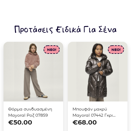
Προτάσεις Ειδικά Για Σένα
NEO!
NEO!
Φόρμα συνδυασμένη
Μπουφάν μακρύ
Mayoral Ροζ 07859
Mayoral 07442 Γκρι
€
50.00
€
68.00
μεταλιζέ σκούρο