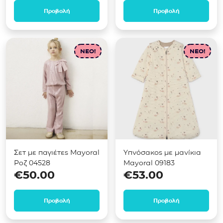
Προβολή
Προβολή
NEO!
NEO!
Σετ με παγιέτες Mayoral
Υπνόσακος με μανίκια
Ροζ 04528
Mayoral 09183
€
50.00
€
53.00
Προβολή
Προβολή