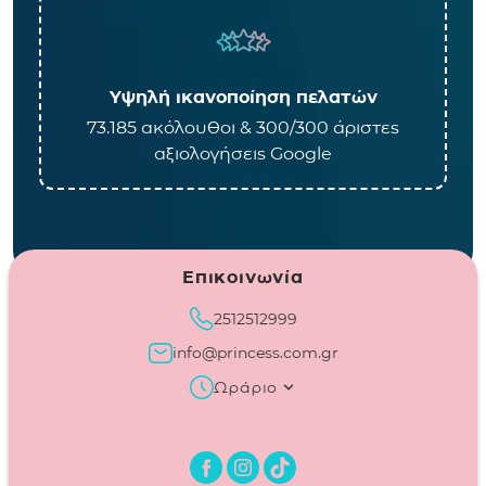
Υψηλή ικανοποίηση πελατών
73.185 ακόλουθοι & 300/300 άριστες
αξιολογήσεις Google
Επικοινωνία
2512512999
info@princess.com.gr
Ωράριο