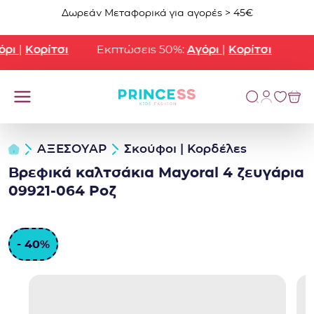
Μετάβαση στο περιεχόμενο
Δωρεάν Μεταφορικά για αγορές > 45€
ρι
|
Κορίτσι
Εκπτώσεις 50%:
Αγόρι
|
Κορίτσι
ΑΞΕΣΟΥΑΡ
Σκούφοι | Κορδέλες
Βρεφικά καλτσάκια Mayoral 4 ζευγάρια
09921-064 Ροζ
- 40%