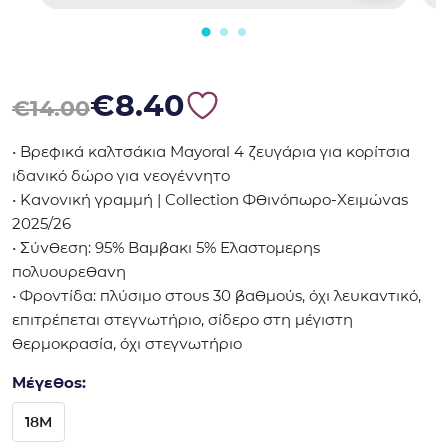
Original price was: €14.00.
Η τρέχουσα τιμή είναι: €8.40.
€
8.40
€
14.00
• Βρεφικά καλτσάκια Mayoral 4 ζευγάρια για κορίτσια
ιδανικό δώρο για νεογέννητο
• Κανονική γραμμή | Collection Φθινόπωρο-Χειμώνας
2025/26
• Σύνθεση: 95% Βαμβακι 5% Ελαστομερης
πολυουρεθανη
• Φροντίδα: πλύσιμο στους 30 βαθμούς, όχι λευκαντικό,
επιτρέπεται στεγνωτήριο, σίδερο στη μέγιστη
θερμοκρασία, όχι στεγνωτήριο
Μέγεθος:
18M