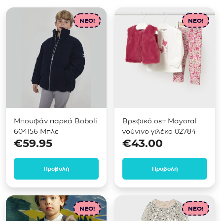
NEO!
NEO!
Μπουφάν παρκά Boboli
Βρεφικό σετ Mayoral
604156 Μπλε
γούνινο γιλέκο 02784
€
59.95
€
43.00
Προβολή
Προβολή
NEO!
NEO!