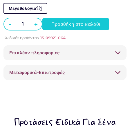
Μεγεθολόγιο
-
+
Προσθήκη στο καλάθι
Βρεφικά
καλτσάκια
Κωδικός προϊόντος:
15-09921-064
Mayoral
4
Επιπλέον πληροφορίες
ζευγάρια
09921-
064
Μεταφορικά-Επιστροφές
Ροζ
ποσότητα
Προτάσεις Ειδικά Για Σένα