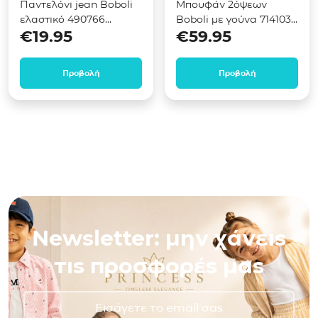
Παντελόνι jean Boboli
Μπουφάν 2όψεων
ελαστικό 490766
Boboli με γούνα 714103
€
19.95
€
59.95
Μαύρο
Μπλε
Προβολή
Προβολή
Newsletter: μην χάνεις
τις προσφορές μας