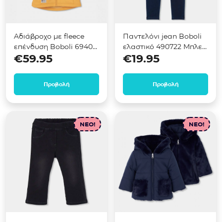
Αδιάβροχο με fleece
Παντελόνι jean Boboli
επένδυση Boboli 694021
ελαστικό 490722 Μπλε
€
59.95
€
19.95
Κίτρινο
σκούρο
Προβολή
Προβολή
NEO!
NEO!