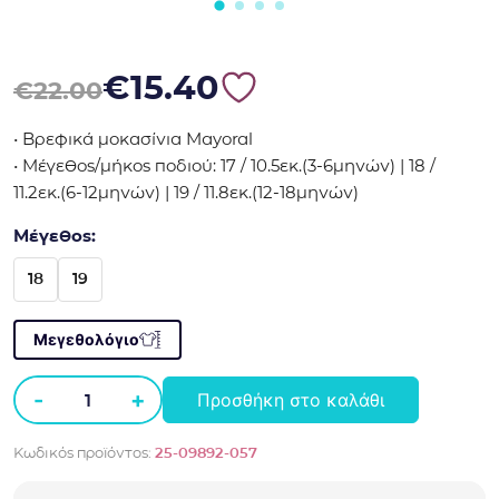
Original price was: €22.00.
Η τρέχουσα τιμή είναι: €15.40.
€
15.40
€
22.00
• Βρεφικά μοκασίνια Mayoral
• Μέγεθος/μήκος ποδιού: 17 / 10.5εκ.(3-6μηνών) | 18 /
11.2εκ.(6-12μηνών) | 19 / 11.8εκ.(12-18μηνών)
Μέγεθος:
18
19
Μεγεθολόγιο
-
+
Προσθήκη στο καλάθι
Βρεφικά
μοκασίνια
Κωδικός προϊόντος:
25-09892-057
Mayoral
9892