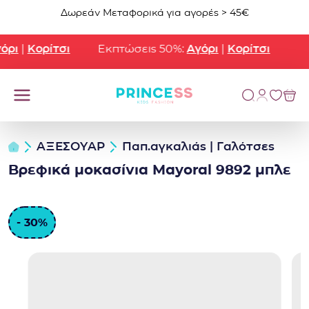
Μετάβαση στο περιεχόμενο
Δωρεάν Μεταφορικά για αγορές > 45€
ρι
|
Κορίτσι
Εκπτώσεις 50%:
Αγόρι
|
Κορίτσι
ΑΞΕΣΟΥΑΡ
Παπ.αγκαλιάς | Γαλότσες
Βρεφικά μοκασίνια Mayoral 9892 μπλε
- 30%