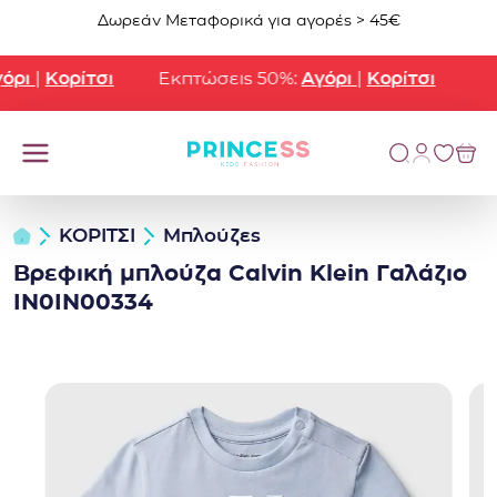
Μετάβαση στο περιεχόμενο
Δωρεάν Μεταφορικά για αγορές > 45€
ρι
|
Κορίτσι
Εκπτώσεις 50%:
Αγόρι
|
Κορίτσι
ΚΟΡΙΤΣΙ
Μπλούζες
Βρεφική μπλούζα Calvin Klein Γαλάζιο
IN0IN00334