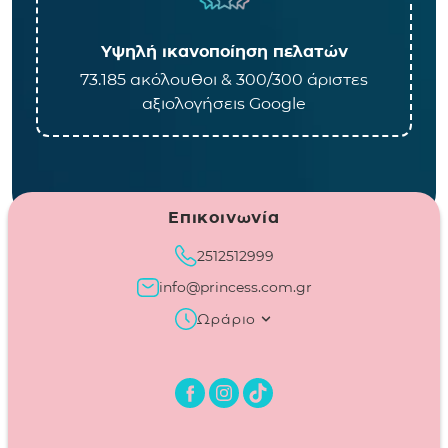
Υψηλή ικανοποίηση πελατών
73.185 ακόλουθοι & 300/300 άριστες
αξιολογήσεις Google
Επικοινωνία
2512512999
info@princess.com.gr
Ωράριο