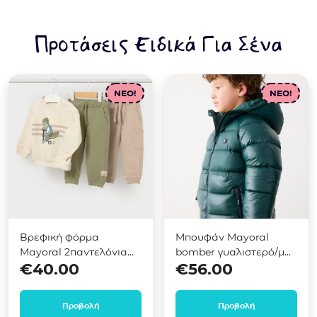
Προτάσεις Ειδικά Για Σένα
NEO!
NEO!
Βρεφική φόρμα
Μπουφάν Mayoral
Mayoral 2παντελόνια
bomber γυαλιστερό/ματ
€
40.00
€
56.00
Πράσινο 02831
Πράσινο 04469
Προβολή
Προβολή