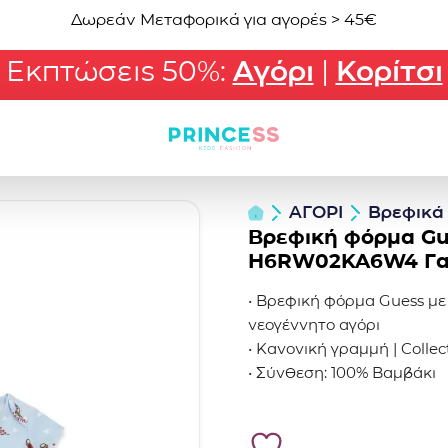
Δωρεάν Μεταφορικά για αγορές > 45€
Εκπτώσεις 50%:
Αγόρι
|
Κορίτσι
ΑΓΟΡΙ
Βρεφικά
Βρεφική φόρμα Gu
H6RW02KA6W4 Γα
• Βρεφική φόρμα Guess με 
νεογέννητο αγόρι
• Κανονική γραμμή | Colle
• Σύνθεση: 100% Βαμβάκι