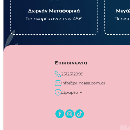
Δωρεάν Μεταφορικά
Μεγάλ
Για αγορές άνω των 45€
Περισσ
Επικοινωνία
2512512999
info@princess.com.gr
Ωράριο