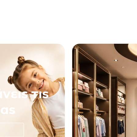
νεις τις
ας