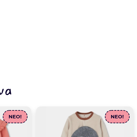
να
NEO!
NEO!