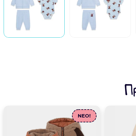
Π
NEO!