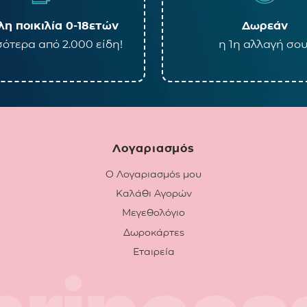
η ποικιλία 0-18ετών
Δωρεάν
ότερα από 2.000 είδη!
η 1η αλλαγή σου
Λογαριασμός
Ο Λογαριασμός μου
Καλάθι Αγορών
Μεγεθολόγιο
Δωροκάρτες
Εταιρεία