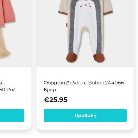
λέ
Φορμάκι βελουτέ Boboli 244066
30 Ροζ
Κρεμ
€
25.95
Προβολή