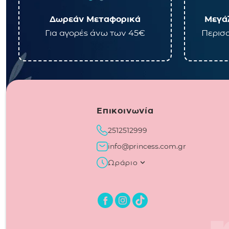
Δωρεάν Μεταφορικά
Μεγάλ
Για αγορές άνω των 45€
Περισσ
Επικοινωνία
2512512999
info@princess.com.gr
Ωράριο