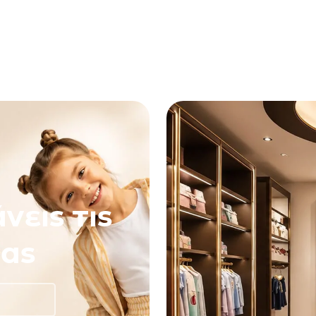
νεις τις
ας