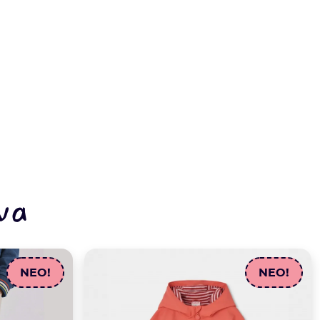
να
NEO!
NEO!