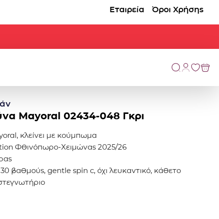
Εταιρεία
Όροι Χρήσης
άν
ύνα Mayoral 02434-048 Γκρι
oral, κλείνει με κούμπωμα
ection Φθινόπωρο-Χειμώνας 2025/26
ρας
30 βαθμούς, gentle spin c, όχι λευκαντικό, κάθετο
 στεγνωτήριο