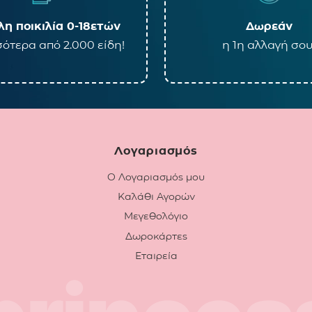
η ποικιλία 0-18ετών
Δωρεάν
ότερα από 2.000 είδη!
η 1η αλλαγή σου
Λογαριασμός
Ο Λογαριασμός μου
Καλάθι Αγορών
Μεγεθολόγιο
Δωροκάρτες
Εταιρεία