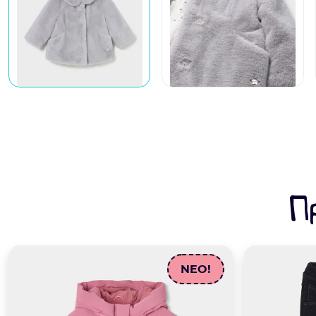
Π
NEO!