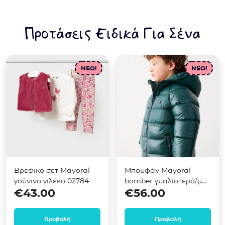
Προτάσεις Ειδικά Για Σένα
NEO!
NEO!
Βρεφικό σετ Mayoral
Μπουφάν Mayoral
γούνινο γιλέκο 02784
bomber γυαλιστερό/ματ
€
43.00
€
56.00
Πράσινο 04469
Προβολή
Προβολή