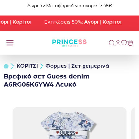
Μετάβαση στο περιεχόμενο
Δωρεάν Μεταφορικά για αγορές > 45€
ρι
|
Κορίτσι
Εκπτώσεις 50%:
Αγόρι
|
Κορίτσι
ΚΟΡΙΤΣΙ
Φόρμες | Σετ χειμερινά
Βρεφικό σετ Guess denim
A6RG05K6YW4 Λευκό