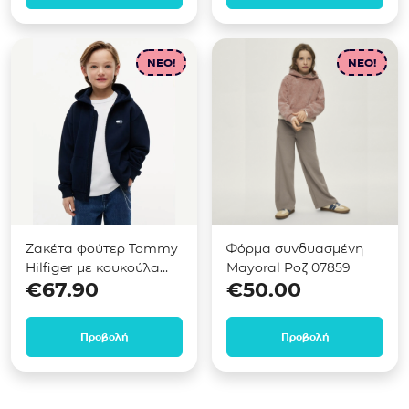
NEO!
NEO!
Ζακέτα φούτερ Tommy
Φόρμα συνδυασμένη
Hilfiger με κουκούλα
Mayoral Ροζ 07859
€
67.90
€
50.00
Μπλε KB0KB10553
Προβολή
Προβολή