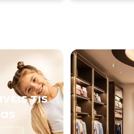
νεις τις
ας