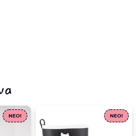
να
NEO!
NEO!