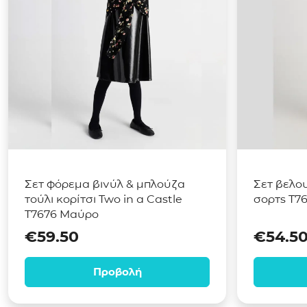
Σετ φόρεμα βινύλ & μπλούζα
Σετ βελου
τούλι κορίτσι Two in a Castle
σορτς T7
T7676 Μαύρο
€
59.50
€
54.5
Προβολή