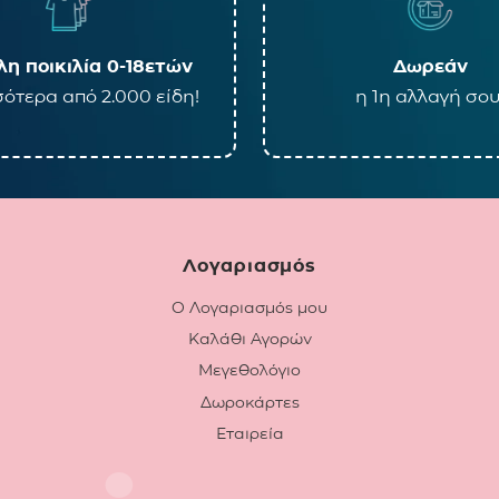
η ποικιλία 0-18ετών
Δωρεάν
ότερα από 2.000 είδη!
η 1η αλλαγή σου
Λογαριασμός
Ο Λογαριασμός μου
Καλάθι Αγορών
Μεγεθολόγιο
Δωροκάρτες
Εταιρεία