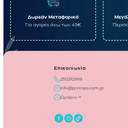
Δωρεάν Μεταφορικά
Μεγάλ
Για αγορές άνω των 45€
Περισσ
Επικοινωνία
2512512999
info@princess.com.gr
Ωράριο