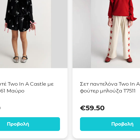
τέ Two In A Castle με
Σετ παντελόνα Two In A
661 Μαύρο
φούτερ μπλούζα T7511
0
€
59.50
Προβολή
Προβολή