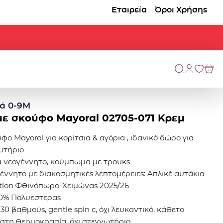
Εταιρεία
Όροι Χρήσης
ά 0-9Μ
με σκούφο Mayoral 02705-071 Κρεμ
φο Mayoral για κορίτσια & αγόρια , ιδανικό δώρο για
ευτήριο
α νεογέννητο, κούμπωμα με τρουκς
έννητο με διακοσμητικές λεπτομέρειες: Απλικέ αυτάκια
ection Φθινόπωρο-Χειμώνας 2025/26
20% Πολυεστερας
30 βαθμούς, gentle spin c, όχι λευκαντικό, κάθετο
ιστη θερμοκρασία, όχι στεγνωτήριο