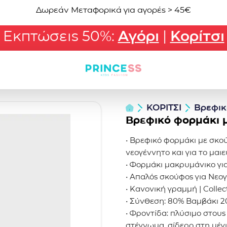
Δωρεάν Μεταφορικά για αγορές > 45€
Εκπτώσεις 50%:
Αγόρι
|
Κορίτσι
ΚΟΡΙΤΣΙ
Βρεφικ
Βρεφικό φορμάκι 
• Βρεφικό φορμάκι με σκού
νεογέννητο και για το μαι
• Φορμάκι μακρυμάνικο γι
• Απαλός σκούφος για Νεογ
• Κανονική γραμμή | Coll
• Σύνθεση: 80% Βαμβάκι 
• Φροντίδα: πλύσιμο στους 
στέγνωμα, σίδερο στη μέγ