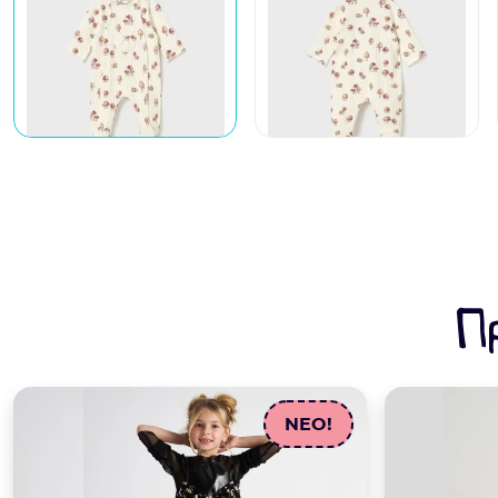
Π
NEO!