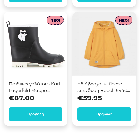
NEO!
NEO!
Παιδικές γαλότσες Karl
Αδιάβροχο με fleece
Lagerfeld Μαύρο
επένδυση Boboli 694021
€
87.00
€
59.95
Z31406
Κίτρινο
Προβολή
Προβολή