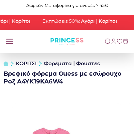
Μετάβαση στο περιεχόμενο
Δωρεάν Μεταφορικά για αγορές > 45€
ρι
|
Κορίτσι
Εκπτώσεις 50%:
Αγόρι
|
Κορίτσι
ΚΟΡΙΤΣΙ
Φορέματα | Φούστες
Βρεφικό φόρεμα Guess με εσώρουχο
Ροζ A4YK19KA6W4