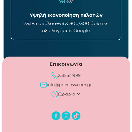
Υψηλή ικανοποίηση πελατών
73.185 ακόλουθοι & 300/300 άριστες
αξιολογήσεις Google
Επικοινωνία
2512512999
info@princess.com.gr
Ωράριο