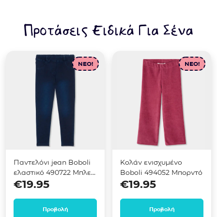
Προτάσεις Ειδικά Για Σένα
NEO!
NEO!
Παντελόνι jean Boboli
Κολάν ενισχυμένο
ελαστικό 490722 Μπλε
Boboli 494052 Μπορντό
€
19.95
€
19.95
σκούρο
Προβολή
Προβολή