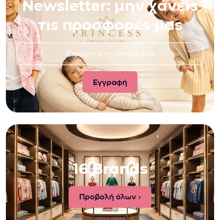
Newsletter: μην χάνεις
τις προσφορές μας
16 Brands
Προβολή όλων ›