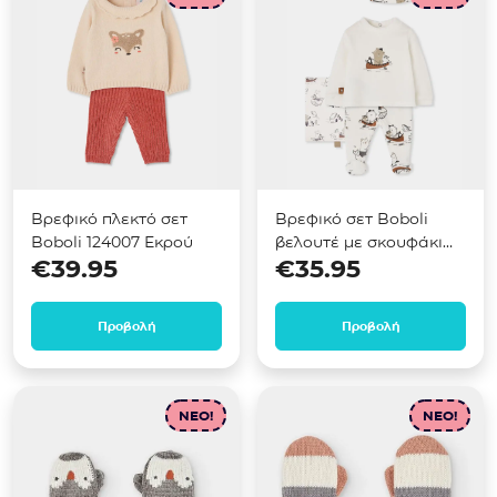
Βρεφικό πλεκτό σετ
Βρεφικό σετ Boboli
Boboli 124007 Εκρού
βελουτέ με σκουφάκι
€
39.95
€
35.95
244055 Εκρού
Προβολή
Προβολή
NEO!
NEO!