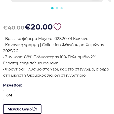
Original price was: €40.00.
Η τρέχουσα τιμή είναι: €20.00.
€
20.00
€
40.00
• Βρεφικό φόρεμα Mayoral 02820-01 Κόκκινο
• Κανονική γραμμή | Collection Φθινόπωρο-Χειμώνας
2025/26
• Σύνθεση: 88% Πολυεστερας 10% Πολυαμιδιο 2%
Ελαστομερης πολυουρεθανη
• Φροντίδα: Πλύσιμο στο χέρι, κάθετο στέγνωμα, σίδερο
στη μέγιστη θερμοκρασία, όχι στεγνωτήριο
Μέγεθος:
6M
Μεγεθολόγιο