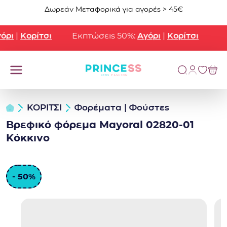
Μετάβαση στο περιεχόμενο
Δωρεάν Μεταφορικά για αγορές > 45€
ρι
|
Κορίτσι
Εκπτώσεις 50%:
Αγόρι
|
Κορίτσι
ΚΟΡΙΤΣΙ
Φορέματα | Φούστες
Βρεφικό φόρεμα Mayoral 02820-01
Κόκκινο
- 50%