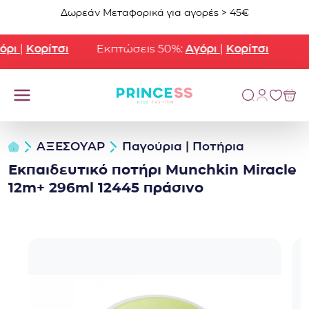
Μετάβαση στο περιεχόμενο
Δωρεάν Μεταφορικά για αγορές > 45€
ρι
|
Κορίτσι
Εκπτώσεις 50%:
Αγόρι
|
Κορίτσι
ΑΞΕΣΟΥΑΡ
Παγούρια | Ποτήρια
Εκπαιδευτικό ποτήρι Munchkin Miracle
12m+ 296ml 12445 πράσινο