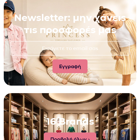
Newsletter: μην χάνεις
τις προσφορές μας
16 Brands
Προβολή όλων ›