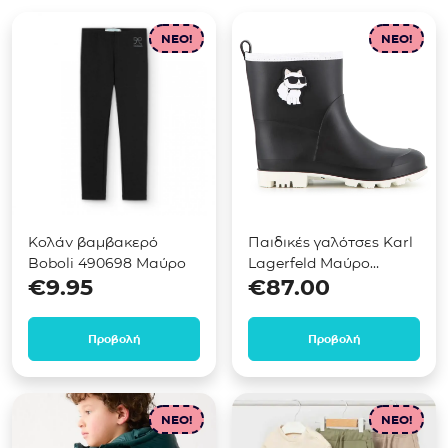
NEO!
NEO!
Κολάν βαμβακερό
Παιδικές γαλότσες Karl
Boboli 490698 Μαύρο
Lagerfeld Μαύρο
€
9.95
€
87.00
Z31406
Προβολή
Προβολή
NEO!
NEO!