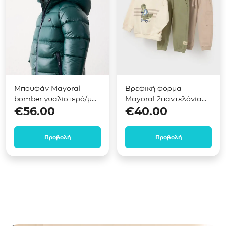
Μπουφάν Mayoral
Βρεφική φόρμα
bomber γυαλιστερό/ματ
Mayoral 2παντελόνια
€
56.00
€
40.00
Πράσινο 04469
Πράσινο 02831
Προβολή
Προβολή