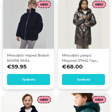
NEO!
NEO!
Μπουφάν παρκά Boboli
Μπουφάν μακρύ
604156 Μπλε
Mayoral 07442 Γκρι
€
59.95
€
68.00
μεταλιζέ σκούρο
Προβολή
Προβολή
NEO!
NEO!