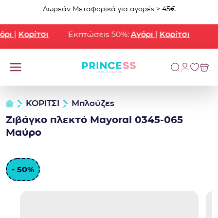
Μετάβαση στο περιεχόμενο
Δωρεάν Μεταφορικά για αγορές > 45€
ρι
|
Κορίτσι
Εκπτώσεις 50%:
Αγόρι
|
Κορίτσι
ΚΟΡΙΤΣΙ
Μπλούζες
Ζιβάγκο πλεκτό Mayoral 0345-065
Μαύρο
- 50%