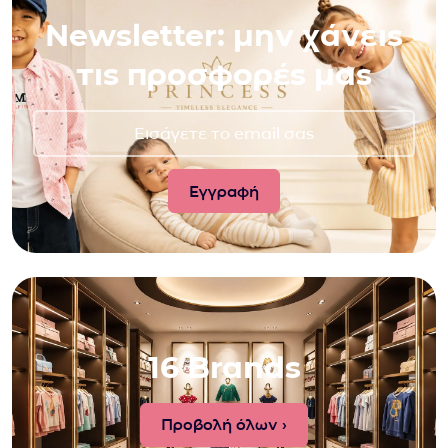
Newsletter: μην χάνεις
τις προσφορές μας
16 Brands
Προβολή όλων ›