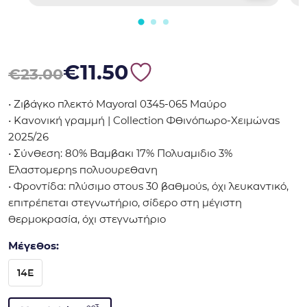
Original price was: €23.00.
Η τρέχουσα τιμή είναι: €11.50.
€
11.50
€
23.00
• Ζιβάγκο πλεκτό Mayoral 0345-065 Μαύρο
• Κανονική γραμμή | Collection Φθινόπωρο-Χειμώνας
2025/26
• Σύνθεση: 80% Βαμβακι 17% Πολυαμιδιο 3%
Ελαστομερης πολυουρεθανη
• Φροντίδα: πλύσιμο στους 30 βαθμούς, όχι λευκαντικό,
επιτρέπεται στεγνωτήριο, σίδερο στη μέγιστη
θερμοκρασία, όχι στεγνωτήριο
Μέγεθος:
14E