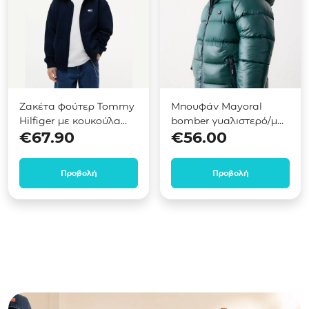
Ζακέτα φούτερ Tommy
Μπουφάν Mayoral
Hilfiger με κουκούλα
bomber γυαλιστερό/ματ
€
67.90
€
56.00
Μπλε KB0KB10553
Πράσινο 04469
Προβολή
Προβολή