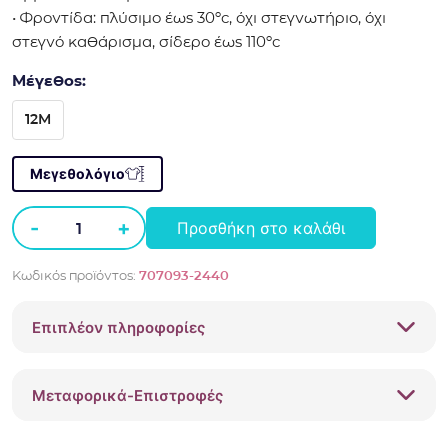
• Φροντίδα: πλύσιμο έως 30ºc, όχι στεγνωτήριο, όχι
στεγνό καθάρισμα, σίδερο έως 110ºc
Μέγεθος:
12M
Μεγεθολόγιο
-
+
Προσθήκη στο καλάθι
Καλσόν
με
Κωδικός προϊόντος:
707093-2440
strass
Boboli
Επιπλέον πληροφορίες
707093
μπλε
ποσότητα
Μεταφορικά-Επιστροφές