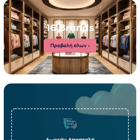
16 Brands
Προβολή όλων ›
Δωρεάν Αποστολή