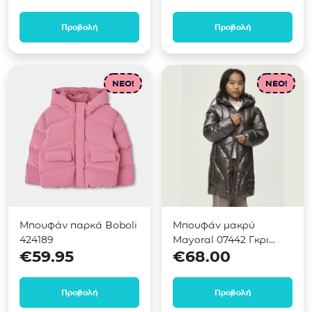
Προβολή
Προβολή
NEO!
NEO!
Μπουφάν παρκά Boboli
Μπουφάν μακρύ
424189
Mayoral 07442 Γκρι
€
59.95
€
68.00
μεταλιζέ σκούρο
Προβολή
Προβολή