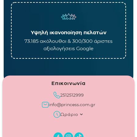
Υψηλή ικανοποίηση πελατών
73.185 ακόλουθοι & 300/300 άριστες
αξιολογήσεις Google
Επικοινωνία
2512512999
info@princess.com.gr
Ωράριο