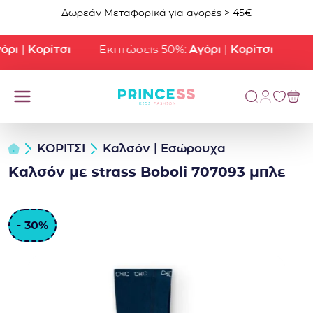
Μετάβαση στο περιεχόμενο
Δωρεάν Μεταφορικά για αγορές > 45€
ρι
|
Κορίτσι
Εκπτώσεις 50%:
Αγόρι
|
Κορίτσι
ΚΟΡΙΤΣΙ
Καλσόν | Εσώρουχα
Καλσόν με strass Boboli 707093 μπλε
- 30%