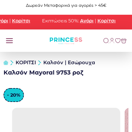
Μετάβαση στο περιεχόμενο
Δωρεάν Μεταφορικά για αγορές > 45€
ρι
|
Κορίτσι
Εκπτώσεις 50%:
Αγόρι
|
Κορίτσι
ΚΟΡΙΤΣΙ
Καλσόν | Εσώρουχα
Καλσόν Mayoral 9753 ροζ
- 20%