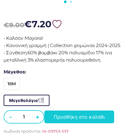
Original price was: €9.00.
Η τρέχουσα τιμή είναι: €7.20.
€
7.20
€
9.00
• Καλσόν Mayoral
• Κανονική γραμμή | Collection χειμώνας 2024-2025
• Σύνθεση:60% βαμβάκι 20% πολυαμίδιο 17% ίνα
μεταλλική 3% ελαστομερής πολυουρεθάνη
Μέγεθος:
18M
Μεγεθολόγιο
-
+
Προσθήκη στο καλάθι
Καλσόν
Mayoral
Κωδικός προϊόντος:
14-09753-017
9753