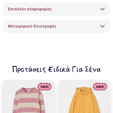
ροζ
Επιπλέον πληροφορίες
ποσότητα
Μεταφορικά-Επιστροφές
Προτάσεις Ειδικά Για Σένα
NEO!
NEO!