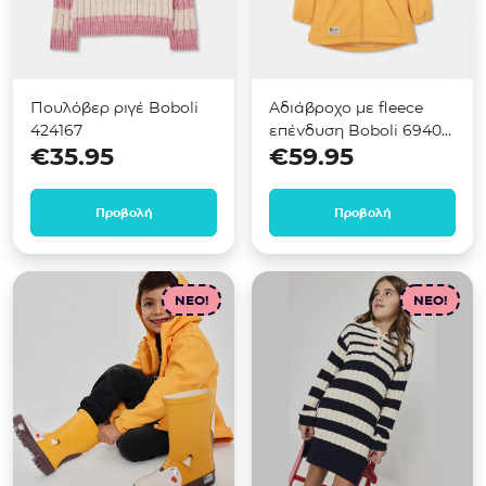
Πουλόβερ ριγέ Boboli
Αδιάβροχο με fleece
424167
επένδυση Boboli 694021
€
35.95
€
59.95
Κίτρινο
Προβολή
Προβολή
NEO!
NEO!