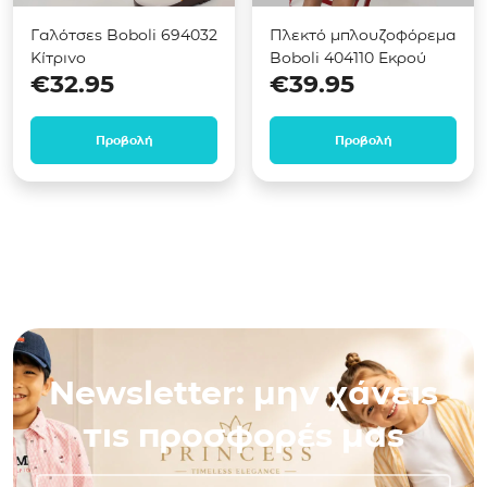
Γαλότσες Boboli 694032
Πλεκτό μπλουζοφόρεμα
Κίτρινο
Boboli 404110 Εκρού
€
32.95
€
39.95
Προβολή
Προβολή
Newsletter: μην χάνεις
τις προσφορές μας