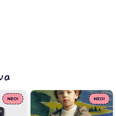
να
NEO!
NEO!