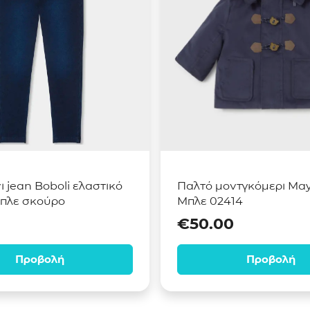
 jean Boboli ελαστικό
Παλτό μοντγκόμερι May
πλε σκούρο
Μπλε 02414
€
50.00
Προβολή
Προβολή