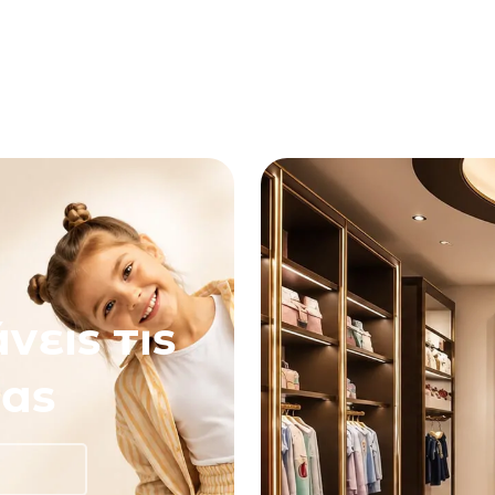
νεις τις
ας