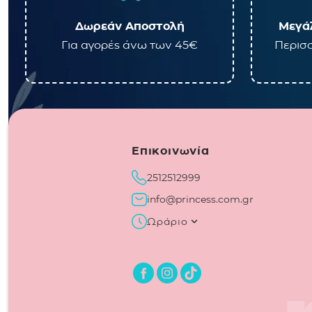
Δωρεάν Αποστολή
Μεγάλ
Για αγορές άνω των 45€
Περισσ
Επικοινωνία
2512512999
info@princess.com.gr
Ωράριο