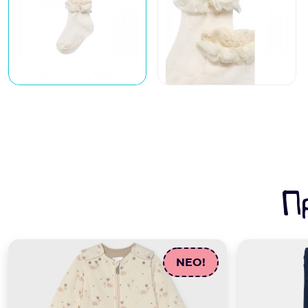
Π
NEO!