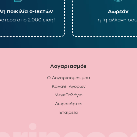
η ποικιλία 0-18ετών
Δωρεάν
ότερα από 2.000 είδη!
η 1η αλλαγή σου
Λογαριασμός
Ο Λογαριασμός μου
Καλάθι Αγορών
Μεγεθολόγιο
Δωροκάρτες
Εταιρεία