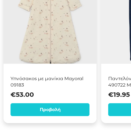
Υπνόσακος με μανίκια Mayoral
Παντελόνι
09183
490722 Μ
€
53.00
€
19.95
Προβολή