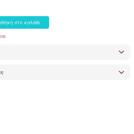
σθήκη στο καλάθι
018
ές