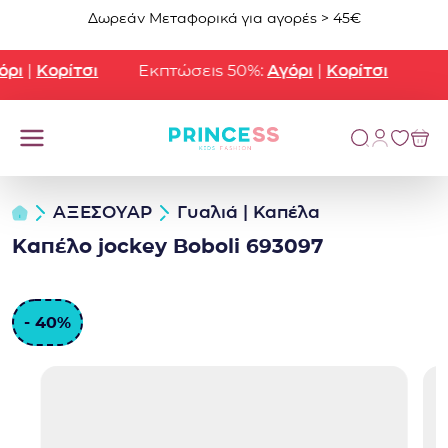
Μετάβαση στο περιεχόμενο
Δωρεάν Μεταφορικά για αγορές > 45€
ρι
|
Κορίτσι
Εκπτώσεις 50%:
Αγόρι
|
Κορίτσι
ΑΞΕΣΟΥΑΡ
Γυαλιά | Καπέλα
Καπέλο jockey Boboli 693097
- 40%