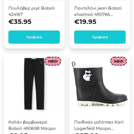
Πουλόβερ ριγέ Boboli
Παντελόνι jean Boboli
424167
ελαστικό 490766
€
35.95
€
19.95
Μαύρο
Προβολή
Προβολή
NEO!
NEO!
Κολάν βαμβακερό
Παιδικές γαλότσες Karl
Boboli 490698 Μαύρο
Lagerfeld Μαύρο