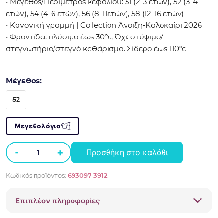
• Μέγεθος/Περίμετρος κεφαλιού: 51 (2-3 ετών), 52 (3-4
ετών), 54 (4-6 ετών), 56 (8-11ετών), 58 (12-16 ετών)
• Κανονική γραμμή | Collection Άνοιξη-Καλοκαίρι 2026
• Φροντίδα: πλύσιμο έως 30ºc, Όχι: στύψιμο/
στεγνωτήριο/στεγνό καθάρισμα. Σίδερο έως 110ºc
Μέγεθος:
52
Μεγεθολόγιο
-
+
Προσθήκη στο καλάθι
Καπέλο
jockey
Κωδικός προϊόντος:
693097-3912
Boboli
693097
Επιπλέον πληροφορίες
ποσότητα