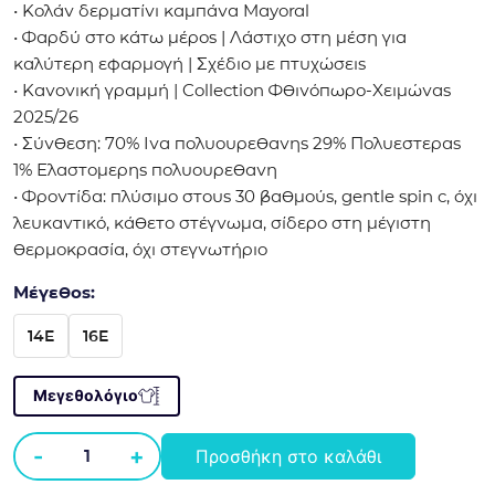
• Κολάν δερματίνι καμπάνα Mayoral
• Φαρδύ στο κάτω μέρος | Λάστιχο στη μέση για
καλύτερη εφαρμογή | Σχέδιο με πτυχώσεις
• Κανονική γραμμή | Collection Φθινόπωρο-Χειμώνας
2025/26
• Σύνθεση: 70% Ινα πολυουρεθανης 29% Πολυεστερας
1% Ελαστομερης πολυουρεθανη
• Φροντίδα: πλύσιμο στους 30 βαθμούς, gentle spin c, όχι
λευκαντικό, κάθετο στέγνωμα, σίδερο στη μέγιστη
θερμοκρασία, όχι στεγνωτήριο
Μέγεθος:
14E
16E
Μεγεθολόγιο
-
+
Προσθήκη στο καλάθι
Κολάν
δερματίνι