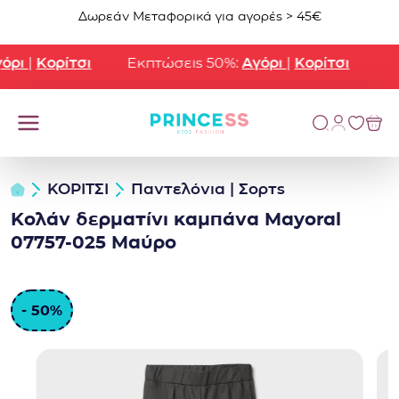
Μετάβαση στο περιεχόμενο
Δωρεάν Μεταφορικά για αγορές > 45€
ρι
|
Κορίτσι
Εκπτώσεις 50%:
Αγόρι
|
Κορίτσι
ΚΟΡΙΤΣΙ
Παντελόνια | Σορτς
Κολάν δερματίνι καμπάνα Mayoral
07757-025 Μαύρο
- 50%