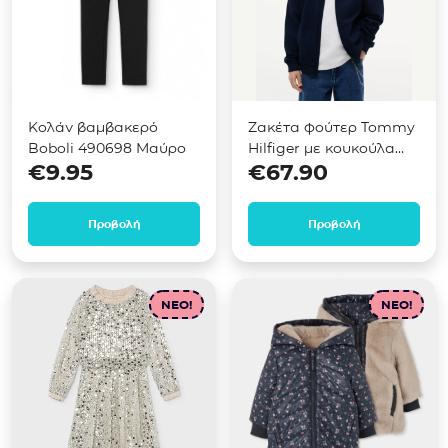
Κολάν βαμβακερό
Ζακέτα φούτερ Tommy
Boboli 490698 Μαύρο
Hilfiger με κουκούλα
€
9.95
€
67.90
Μπλε KB0KB10553
Προβολή
Προβολή
NEO!
NEO!