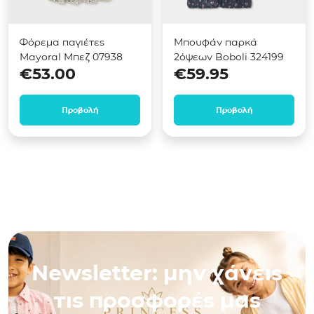
Φόρεμα παγιέτες
Μπουφάν παρκά
Mayoral Μπεζ 07938
2όψεων Boboli 324199
€
53.00
€
59.95
Προβολή
Προβολή
Newsletter: μην χάνεις
τις προσφορές μας