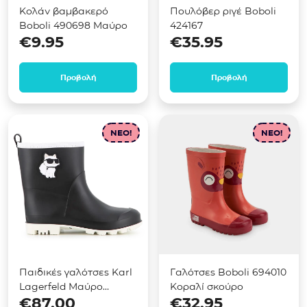
Κολάν βαμβακερό
Πουλόβερ ριγέ Boboli
Boboli 490698 Μαύρο
424167
€
9.95
€
35.95
Προβολή
Προβολή
NEO!
NEO!
Παιδικές γαλότσες Karl
Γαλότσες Boboli 694010
Lagerfeld Μαύρο
Κοραλί σκούρο
€
87.00
€
32.95
Z31406