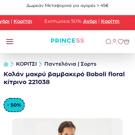
Μετάβαση στο περιεχόμενο
Δωρεάν Μεταφορικά για αγορές > 45€
ρι
|
Κορίτσι
Εκπτώσεις 50%:
Αγόρι
|
Κορίτσι
ΚΟΡΙΤΣΙ
Παντελόνια | Σορτς
Κολάν μακρύ βαμβακερό Boboli floral
κίτρινο 221038
- 50%