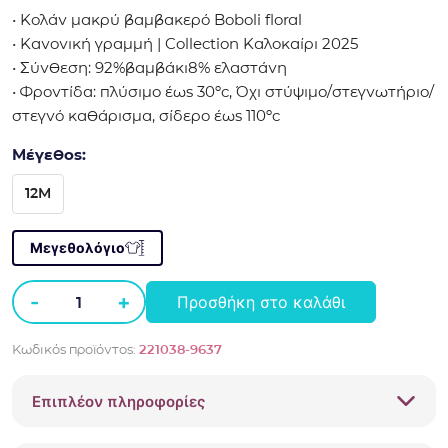
• Κολάν μακρύ βαμβακερό Boboli floral
• Κανονική γραμμή | Collection Καλοκαίρι 2025
• Σύνθεση: 92%βαμβάκι8% ελαστάνη
• Φροντίδα: πλύσιμο έως 30ºc, Όχι στύψιμο/στεγνωτήριο/
στεγνό καθάρισμα, σίδερο έως 110ºc
Μέγεθος:
12M
Μεγεθολόγιο
-
+
Προσθήκη στο καλάθι
Κολάν
μακρύ
Κωδικός προϊόντος:
221038-9637
βαμβακερό
Boboli
Επιπλέον πληροφορίες
floral
κίτρινο