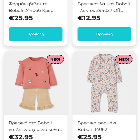
Φορμάκι βελουτέ
Βρεφικός λαιμός Boboli
Boboli 244066 Κρεμ
πλεκτός 294027 Off
€
25.95
€
12.95
white
Προβολή
Προβολή
NEO!
NEO!
Βρεφικό σετ Boboli
Βρεφικό φορμάκι
κοτλέ ενισχυμένο κολάν
Boboli 114062
€
32.95
€
25.95
124030 Ροζ