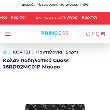
Μετάβαση στο περιεχόμενο
Δωρεάν Μεταφορικά για αγορές > 45€
ρι
|
Κορίτσι
Εκπτώσεις 50%:
Αγόρι
|
Κορίτσι
ΚΟΡΙΤΣΙ
Παντελόνια | Σορτς
Κολάν ποδηλατικό Guess
J6RD02MC01P Μαύρο