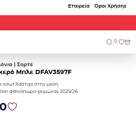
Εταιρεία
Όροι Χρήσης
όνια | Σορτς
κερό Μπλε DFAV3597F
ε εσωτ.λάστιχο στην μέση
ction φθινόπωρο-χειμώνας 2025/26
0.
6.80.
80