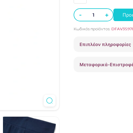
-
+
Προ
Κολάν
FILA
Κωδικός προϊόντος:
DFAV3597F
βαμβακερό
Μπλε
Επιπλέον πληροφορίες
DFAV3597F
ποσότητα
Μεταφορικά-Επιστροφ