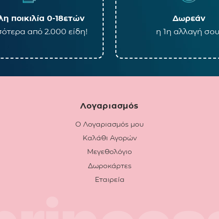
η ποικιλία 0-18ετών
Δωρεάν
ότερα από 2.000 είδη!
η 1η αλλαγή σου
Λογαριασμός
Ο Λογαριασμός μου
Καλάθι Αγορών
Μεγεθολόγιο
Δωροκάρτες
Εταιρεία