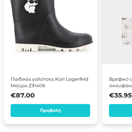
Παιδικές γαλότσες Karl Lagerfeld
Βρεφικό σ
Μαύρο Z31406
σκουφάκι
€
87.00
€
35.95
Προβολή