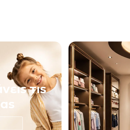
νεις τις
ας