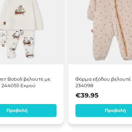
ετ Boboli βελουτέ με
Φόρμα εξόδου βελουτέ 
 244055 Εκρού
234098
€
39.95
Προβολή
Προβολή