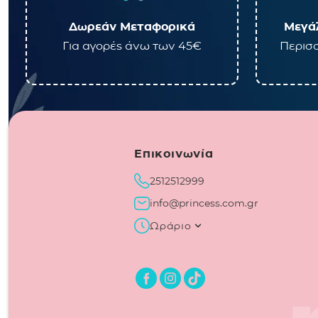
Δωρεάν Μεταφορικά
Μεγάλ
Για αγορές άνω των 45€
Περισσ
Επικοινωνία
2512512999
info@princess.com.gr
Ωράριο