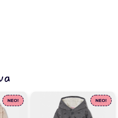
να
NEO!
NEO!