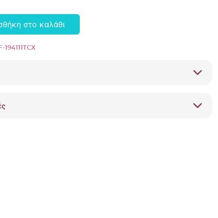
σθήκη στο καλάθι
-194111TCX
ές