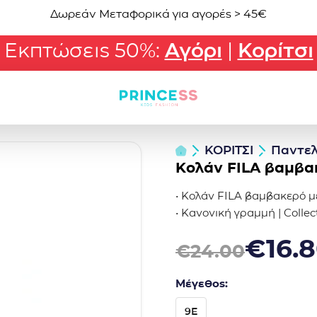
Δωρεάν Μεταφορικά για αγορές > 45€
Εκπτώσεις 50%:
Αγόρι
|
Κορίτσι
ΚΟΡΙΤΣΙ
Παντελ
Κολάν FILA βαμβα
• Κολάν FILA βαμβακερό μ
• Κανονική γραμμή | Colle
Original price was: €24.0
Η τρέχουσα τιμή είναι: €1
€
16.
€
24.00
Μέγεθος:
9E