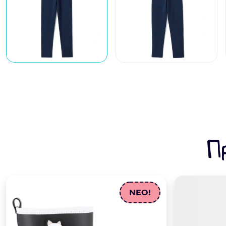
Π
NEO!