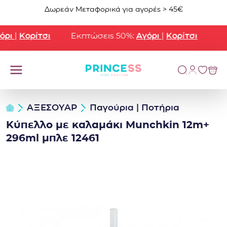
Μετάβαση στο περιεχόμενο
Δωρεάν Μεταφορικά για αγορές > 45€
ρι
|
Κορίτσι
Εκπτώσεις 50%:
Αγόρι
|
Κορίτσι
ΑΞΕΣΟΥΑΡ
Παγούρια | Ποτήρια
Κύπελλο με καλαμάκι Munchkin 12m+
296ml μπλε 12461