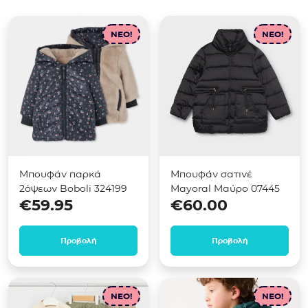
NEO!
NEO!
Μπουφάν παρκά
Μπουφάν σατινέ
2όψεων Boboli 324199
Mayoral Μαύρο 07445
€
59.95
€
60.00
Προβολή
Προβολή
NEO!
NEO!