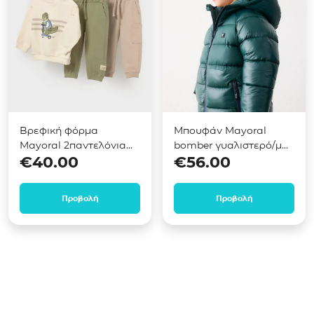
Βρεφική φόρμα
Μπουφάν Mayoral
Mayoral 2παντελόνια
bomber γυαλιστερό/ματ
€
40.00
€
56.00
Πράσινο 02831
Πράσινο 04469
Προβολή
Προβολή