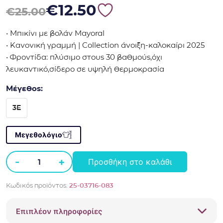
Original price was: €25.00.
Η τρέχουσα τιμή είναι: €12.50.
€
12.50
€
25.00
• Μπικίνι με βολάν Mayoral
• Κανονική γραμμή | Collection άνοιξη-καλοκαίρι 2025
• Φροντίδα: πλύσιμο στους 30 βαθμούς,όχι
λευκαντικό,σίδερο σε υψηλή θερμοκρασία
Μέγεθος:
3E
Μεγεθολόγιο
-
+
Προσθήκη στο καλάθι
Μπικίνι
με
Κωδικός προϊόντος:
25-03716-083
βολάν
Mayoral
Επιπλέον πληροφορίες
3716