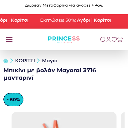
Μετάβαση στο περιεχόμενο
Δωρεάν Μεταφορικά για αγορές > 45€
ρι
|
Κορίτσι
Εκπτώσεις 50%:
Αγόρι
|
Κορίτσι
ΚΟΡΙΤΣΙ
Μαγιό
Μπικίνι με βολάν Mayoral 3716
μανταρινί
- 50%