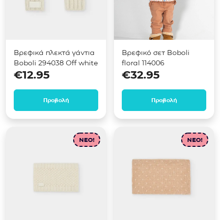
Βρεφικά πλεκτά γάντια
Βρεφικό σετ Boboli
Boboli 294038 Off white
floral 114006
€
12.95
€
32.95
Προβολή
Προβολή
NEO!
NEO!