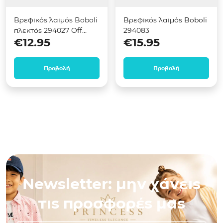
Βρεφικός λαιμός Boboli
Βρεφικός λαιμός Boboli
πλεκτός 294027 Off
294083
€
12.95
€
15.95
white
Προβολή
Προβολή
Newsletter: μην χάνεις
τις προσφορές μας