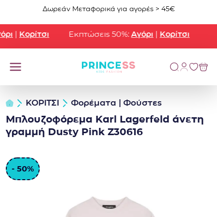
Μετάβαση στο περιεχόμενο
Δωρεάν Μεταφορικά για αγορές > 45€
ρι
|
Κορίτσι
Εκπτώσεις 50%:
Αγόρι
|
Κορίτσι
ΚΟΡΙΤΣΙ
Φορέματα | Φούστες
Μπλουζοφόρεμα Karl Lagerfeld άνετη
γραμμή Dusty Pink Z30616
- 50%