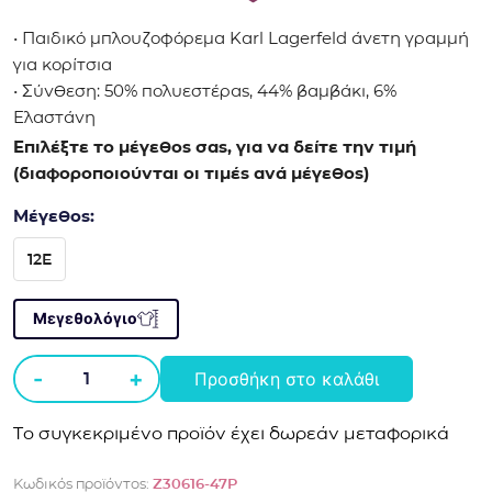
• Παιδικό μπλουζοφόρεμα Karl Lagerfeld άνετη γραμμή
για κορίτσια
• Σύνθεση: 50% πολυεστέρας, 44% βαμβάκι, 6%
Ελαστάνη
Επιλέξτε το μέγεθος σας, για να δείτε την τιμή
(διαφοροποιούνται οι τιμές ανά μέγεθος)
Μέγεθος:
12E
Μεγεθολόγιο
-
+
Προσθήκη στο καλάθι
Μπλουζοφόρεμα
Karl
Το συγκεκριμένο προϊόν έχει δωρεάν μεταφορικά
Lagerfeld
άνετη
Κωδικός προϊόντος:
Z30616-47P