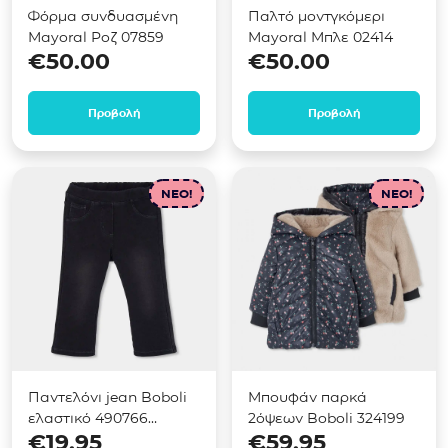
Φόρμα συνδυασμένη
Παλτό μοντγκόμερι
Mayoral Ροζ 07859
Mayoral Μπλε 02414
€
50.00
€
50.00
Προβολή
Προβολή
NEO!
NEO!
Παντελόνι jean Boboli
Μπουφάν παρκά
ελαστικό 490766
2όψεων Boboli 324199
€
19.95
€
59.95
Μαύρο