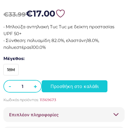
Original price was: €33.99.
Η τρέχουσα τιμή είναι: €17.00.
€
17.00
€
33.99
• Μπλούζα αντηλιακή Tuc Tuc με δείκτη προστασίας
UPF 50+
• Σύνθεση: πολυαμίδη 82.0%, ελαστάνη18.0%,
πολυεστέρας100.0%
Μέγεθος:
18M
-
+
Προσθήκη στο καλάθι
Μπλούζα
αντηλιακή
Κωδικός προϊόντος:
11369673
Tuc
Tuc
Επιπλέον πληροφορίες
11369673
φούξια