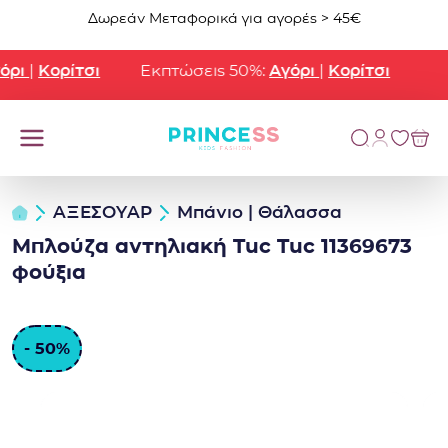
Μετάβαση στο περιεχόμενο
Δωρεάν Μεταφορικά για αγορές > 45€
ρι
|
Κορίτσι
Εκπτώσεις 50%:
Αγόρι
|
Κορίτσι
ΑΞΕΣΟΥΑΡ
Μπάνιο | Θάλασσα
Μπλούζα αντηλιακή Tuc Tuc 11369673
φούξια
- 50%