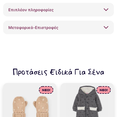
με
Επιπλέον πληροφορίες
strass
Guess
J6RQ11KCAY2
Μεταφορικά-Επιστροφές
Μαύρο
ποσότητα
Προτάσεις Ειδικά Για Σένα
NEO!
NEO!