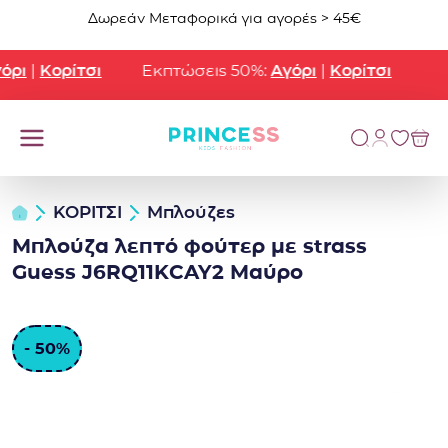
Μετάβαση στο περιεχόμενο
Δωρεάν Μεταφορικά για αγορές > 45€
ρι
|
Κορίτσι
Εκπτώσεις 50%:
Αγόρι
|
Κορίτσι
ΚΟΡΙΤΣΙ
Μπλούζες
Μπλούζα λεπτό φούτερ με strass
Guess J6RQ11KCAY2 Μαύρο
- 50%