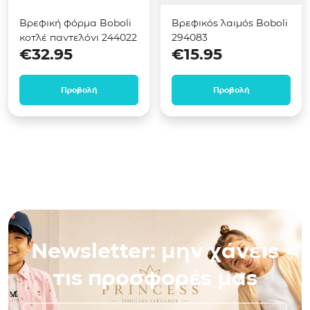
Βρεφική φόρμα Boboli
Βρεφικός λαιμός Boboli
κοτλέ παντελόνι 244022
294083
€
32.95
€
15.95
Προβολή
Προβολή
Newsletter: μην χάνεις
τις προσφορές μας