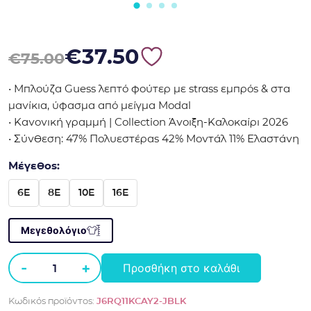
Original price was: €75.00.
Η τρέχουσα τιμή είναι: €37.50.
€
37.50
€
75.00
• Μπλούζα Guess λεπτό φούτερ με strass εμπρός & στα
μανίκια, ύφασμα από μείγμα Modal
• Κανονική γραμμή | Collection Άνοιξη-Καλοκαίρι 2026
• Σύνθεση: 47% Πολυεστέρας 42% Μοντάλ 11% Ελαστάνη
Μέγεθος:
6E
8E
10E
16E
Μεγεθολόγιο
-
+
Προσθήκη στο καλάθι
Μπλούζα
λεπτό
Κωδικός προϊόντος:
J6RQ11KCAY2-JBLK
φούτερ