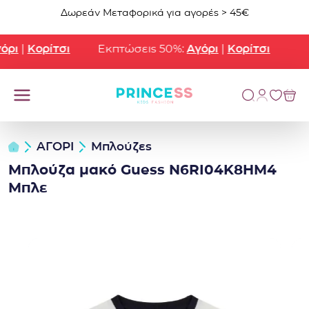
Μετάβαση στο περιεχόμενο
Δωρεάν Μεταφορικά για αγορές > 45€
ρι
|
Κορίτσι
Εκπτώσεις 50%:
Αγόρι
|
Κορίτσι
ΑΓΟΡΙ
Μπλούζες
Μπλούζα μακό Guess N6RI04K8HM4
Μπλε