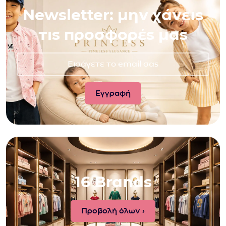
Newsletter: μην χάνεις
τις προσφορές μας
16 Brands
Προβολή όλων ›