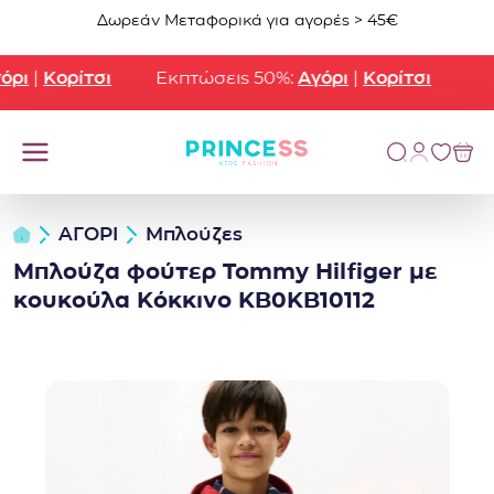
Μετάβαση στο περιεχόμενο
Δωρεάν Μεταφορικά για αγορές > 45€
ρι
|
Κορίτσι
Εκπτώσεις 50%:
Αγόρι
|
Κορίτσι
ΑΓΟΡΙ
Μπλούζες
Μπλούζα φούτερ Tommy Hilfiger με
κουκούλα Κόκκινο KB0KB10112