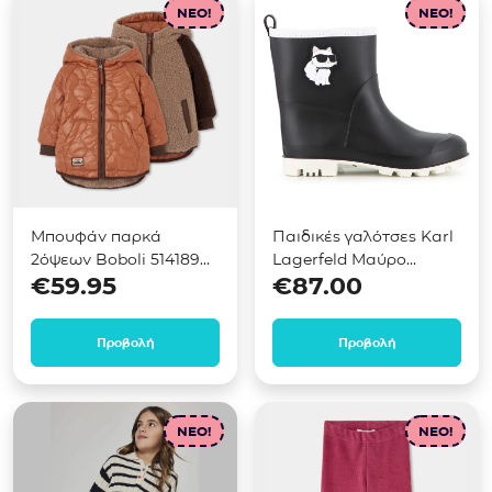
NEO!
NEO!
Μπουφάν παρκά
Παιδικές γαλότσες Karl
2όψεων Boboli 514189
Lagerfeld Μαύρο
€
59.95
€
87.00
Καφέ
Z31406
Προβολή
Προβολή
NEO!
NEO!