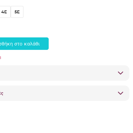
4E
5E
σθήκη στο καλάθι
1
ές