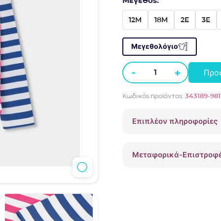
Μέγεθος:
12M
18M
2E
3E
Μεγεθολόγιο
-
+
Προ
Μπλούζα
Boboli
Κωδικός προϊόντος:
343189-981
αντηλιακής
προστασίας
Επιπλέον πληροφορίες
UPF50+
μακρυμάνικη
παραλίας
Μεταφορικά-Επιστροφ
343189
ποσότητα