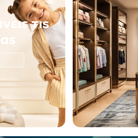
νεις τις
ας