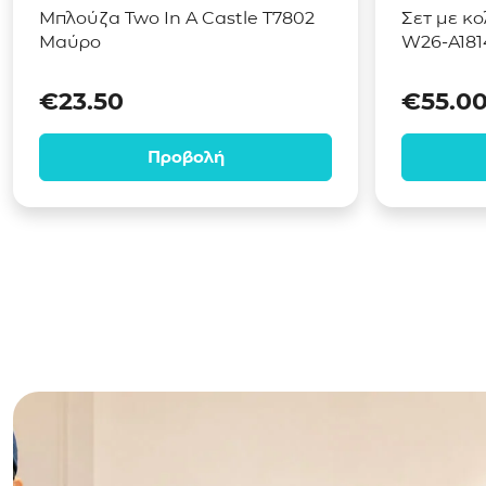
Μπλούζα Two In A Castle Τ7802
Σετ με κο
Μαύρο
W26-A181
€
23.50
€
55.0
Προβολή