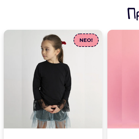
Π
NEO!