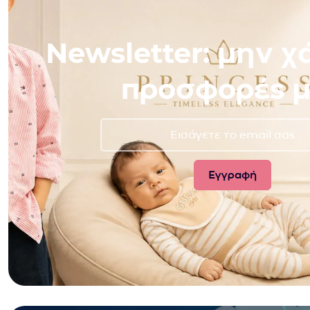
Newsletter: μην χά
προσφορές μ