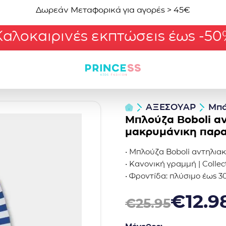
Δωρεάν Μεταφορικά για αγορές > 45€
Καλοκαιρινές εκπτώσεις έως -50
ΑΞΕΣΟΥΑΡ
Μπά
Μπλούζα Boboli α
μακρυμάνικη παρα
• Μπλούζα Boboli αντηλι
• Κανονική γραμμή | Colle
• Φροντίδα: πλύσιμο έως 3
Original price was: €25.95
Η τρέχουσα τιμή είναι: €1
€
12.9
€
25.95