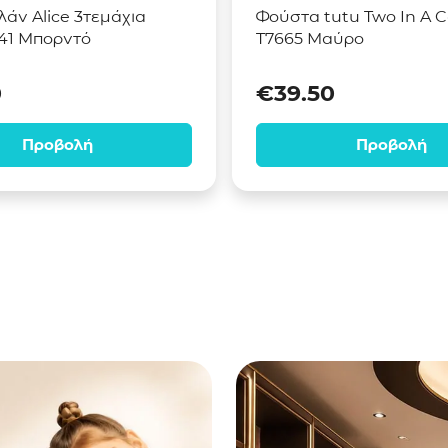
λάν Alice 3τεμάχια
Φούστα tutu Two In A C
41 Μπορντό
T7665 Μαύρο
0
€
39.50
Προβολή
Προβολή