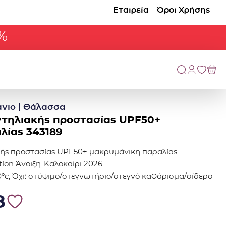
Εταιρεία
Όροι Χρήσης
%
νιο | Θάλασσα
ντηλιακής προστασίας UPF50+
λίας 343189
ακής προστασίας UPF50+ μακρυμάνικη παραλίας
ction Άνοιξη-Καλοκαίρι 2026
0ºc, Όχι: στύψιμο/στεγνωτήριο/στεγνό καθάρισμα/σίδερο
.
2.98.
8