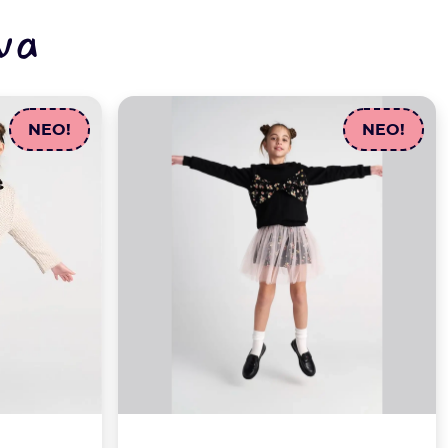
να
NEO!
NEO!