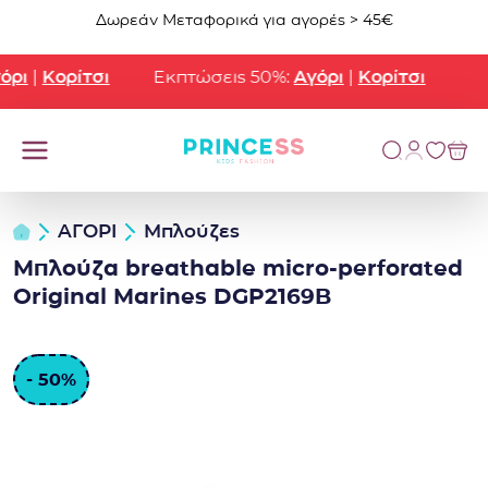
Μετάβαση στο περιεχόμενο
Δωρεάν Μεταφορικά για αγορές > 45€
ρι
|
Κορίτσι
Εκπτώσεις 50%:
Αγόρι
|
Κορίτσι
ΑΓΟΡΙ
Μπλούζες
Μπλούζα breathable micro-perforated
Original Marines DGP2169B
- 50%