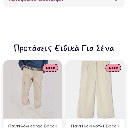
ποσότητα
Προτάσεις Ειδικά Για Σένα
NEO!
NEO!
Παντελόνι cargo Boboli
Παντελόνι κοτλέ Boboli