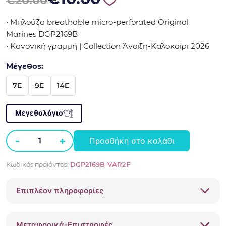
€
20.00
• Μπλούζα breathable micro-perforated Original
Marines DGP2169B
• Κανονική γραμμή | Collection Άνοιξη-Καλοκαίρι 2026
Μέγεθος:
7E
9E
14E
Μεγεθολόγιο
-
+
Προσθήκη στο καλάθι
Μπλούζα
breathable
Κωδικός προϊόντος:
DGP2169B-VAR2F
micro-
perforated
Επιπλέον πληροφορίες
Original
Marines
DGP2169B
Μεταφορικά-Επιστροφές