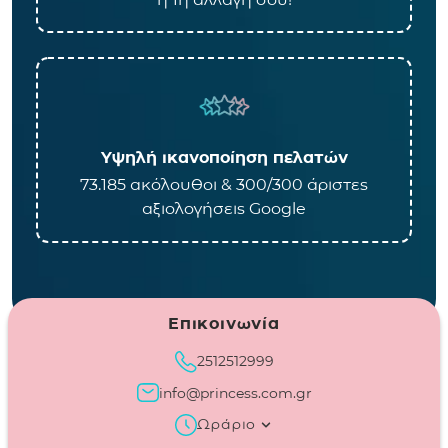
Υψηλή ικανοποίηση πελατών
73.185 ακόλουθοι & 300/300 άριστες
αξιολογήσεις Google
Επικοινωνία
2512512999
info@princess.com.gr
Ωράριο