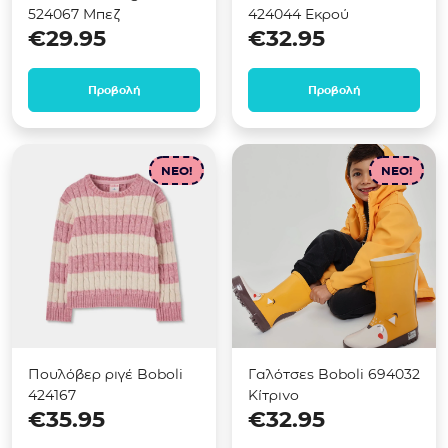
524067 Μπεζ
424044 Εκρού
€
29.95
€
32.95
Προβολή
Προβολή
NEO!
NEO!
Πουλόβερ ριγέ Boboli
Γαλότσες Boboli 694032
424167
Κίτρινο
€
35.95
€
32.95