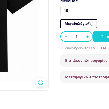
Μέγεθος:
4E
Μεγεθολόγιο
-
+
Προ
Μπλούζα
Calvin
Κωδικός προϊόντος:
LV1CKTJA1
Klein
Μαύρο
Επιπλέον πληροφορίες
LV1CKTJA15
ποσότητα
Μεταφορικά-Επιστροφ