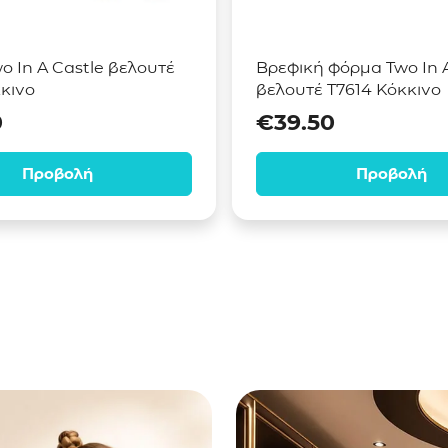
o In A Castle βελουτέ
Βρεφική φόρμα Two In A
κκινο
βελουτέ T7614 Κόκκινο
0
€
39.50
Προβολή
Προβολή