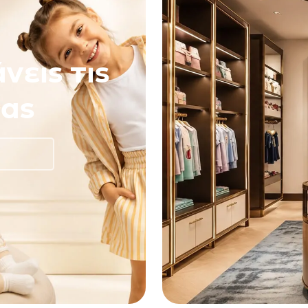
νεις τις
ας