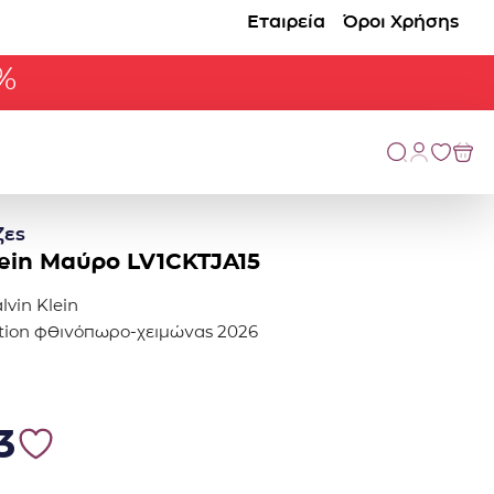
Εταιρεία
Όροι Χρήσης
%
ζες
lein Μαύρο LV1CKTJA15
lvin Klein
ection φθινόπωρο-χειμώνας 2026
0.
1.63.
3