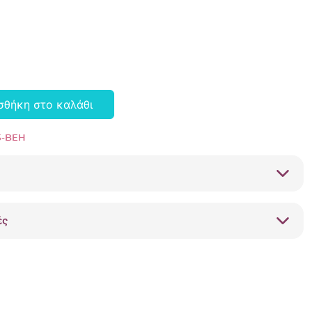
σθήκη στο καλάθι
5-BEH
ές