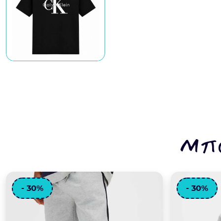
Μπο
- 30%
- 30%