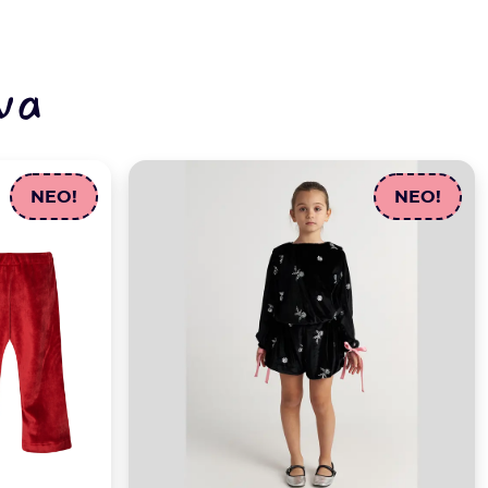
να
NEO!
NEO!