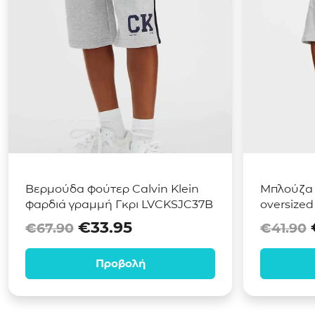
Βερμούδα φούτερ Calvin Klein
Μπλούζα 
φαρδιά γραμμή Γκρι LVCKSJC37B
oversized
Original price was: €67.90.
Η τρέχουσα τιμή είναι:
€
33.95
€
67.90
€
41.90
Προβολή