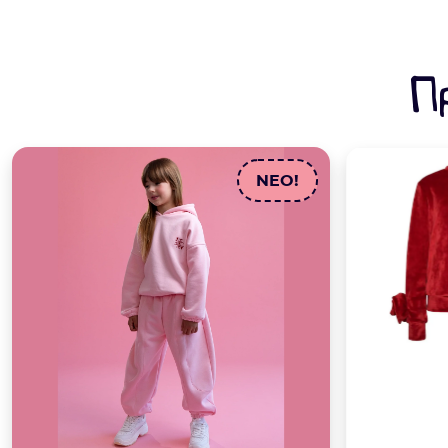
Π
NEO!