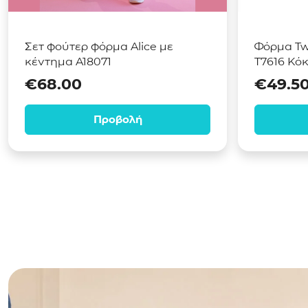
Σετ φούτερ φόρμα Alice με
Φόρμα Tw
κέντημα A18071
T7616 Κό
€
68.00
€
49.5
Προβολή