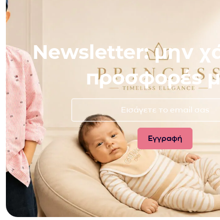
Newsletter: μην χά
προσφορές μ