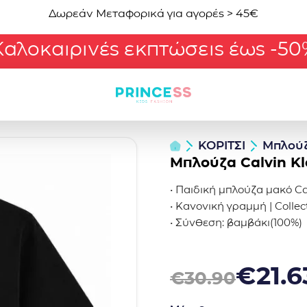
Δωρεάν Μεταφορικά για αγορές > 45€
Καλοκαιρινές εκπτώσεις έως -50
ΚΟΡΙΤΣΙ
Μπλού
Μπλούζα Calvin K
• Παιδική μπλούζα μακό Ca
• Κανονική γραμμή | Coll
• Σύνθεση: βαμβάκι(100%)
Original price was: €30.9
Η τρέχουσα τιμή είναι: €2
€
21.6
€
30.90