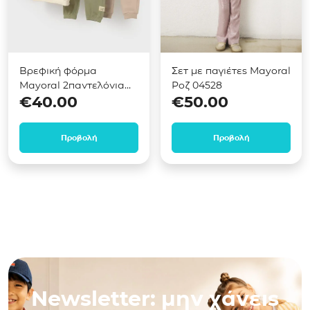
Βρεφική φόρμα
Σετ με παγιέτες Mayoral
Mayoral 2παντελόνια
Ροζ 04528
€
40.00
€
50.00
Πράσινο 02831
Προβολή
Προβολή
Newsletter: μην χάνεις