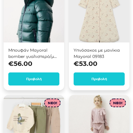
Μπουφάν Mayoral
Υπνόσακος με μανίκια
bomber γυαλιστερό/ματ
Mayoral 09183
€
56.00
€
53.00
Πράσινο 04469
Προβολή
Προβολή
NEO!
NEO!