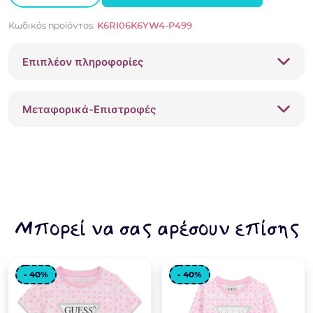
Guess
Κωδικός προϊόντος:
K6RI06K6YW4-P499
μακό
K6RI06K6YW4
Επιπλέον πληροφορίες
Ροζ
ποσότητα
Μεταφορικά-Επιστροφές
Μπορεί να σας αρέσουν επίσης
- 40%
- 40%