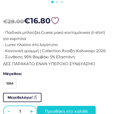
Original price was: €28.00.
Η τρέχουσα τιμή είναι: €16.80.
€
16.80
€
28.00
• Παιδικές μπλούζες Guess μακό κοντομάνικες (t-shirt)
για κορίτσια
• Lurex πλαίσιο στο λογότυπο
• Κανονική γραμμή | Collection Άνοιξη-Καλοκαίρι 2026
• Σύνθεση: 95% Βαμβάκι 5% Ελαστάνη
ΔΕΣ ΠΑΡΑΚΑΤΩ ΕΝΑΝ ΥΠΕΡΟΧΟ ΣΥΝΔΥΑΣΜΟ
Μέγεθος:
18M
Μεγεθολόγιο
-
+
Προσθήκη στο καλάθι
Μπλούζα