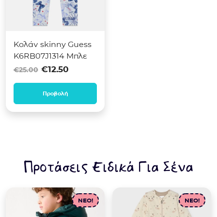
Κολάν skinny Guess
K6RB07J1314 Μπλε
Original price was: €25.00.
Η τρέχουσα τιμή είναι: €12
€
12.50
€
25.00
Προβολή
Προτάσεις Ειδικά Για Σένα
NEO!
NEO!