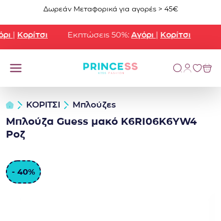
Μετάβαση στο περιεχόμενο
Δωρεάν Μεταφορικά για αγορές > 45€
ι
|
Κορίτσι
Εκπτώσεις 50%:
Αγόρι
|
Κορίτσι
ΚΟΡΙΤΣΙ
Μπλούζες
Μπλούζα Guess μακό K6RI06K6YW4
Ροζ
- 40%