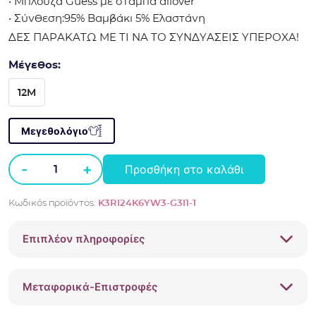
• Μπλούζα Guess με στάμπα allover
• Σύνθεση:95% Βαμβάκι 5% Ελαστάνη
ΔΕΣ ΠΑΡΑΚΑΤΩ ΜΕ ΤΙ ΝΑ ΤΟ ΣΥΝΔΥΑΣΕΙΣ ΥΠΕΡΟΧΑ!
Μέγεθος:
12M
Μεγεθολόγιο
-
+
Προσθήκη στο καλάθι
Μπλούζα
Guess
Κωδικός προϊόντος:
K3RI24K6YW3-G3I1-1
mini
girl
Επιπλέον πληροφορίες
K3RI24K6YW3
ποσότητα
Μεταφορικά-Επιστροφές