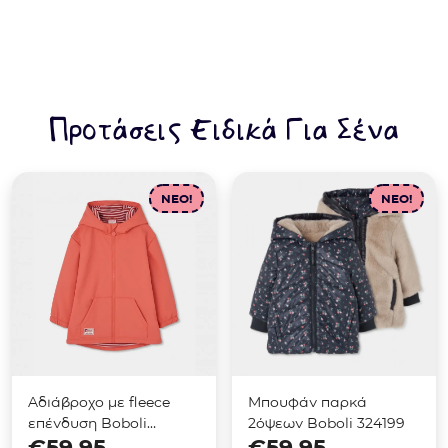
Προτάσεις Ειδικά Για Σένα
NEO!
NEO!
Αδιάβροχο με fleece
Μπουφάν παρκά
επένδυση Boboli
2όψεων Boboli 324199
€
59.95
€
59.95
694009 Κοραλί σκούρο