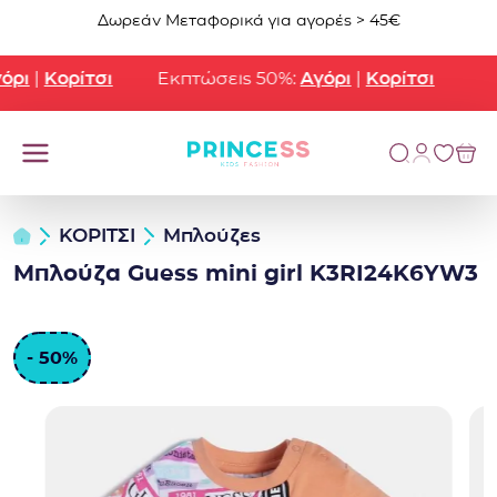
Μετάβαση στο περιεχόμενο
Δωρεάν Μεταφορικά για αγορές > 45€
ρι
|
Κορίτσι
Εκπτώσεις 50%:
Αγόρι
|
Κορίτσι
ΚΟΡΙΤΣΙ
Μπλούζες
Μπλούζα Guess mini girl K3RI24K6YW3
- 50%