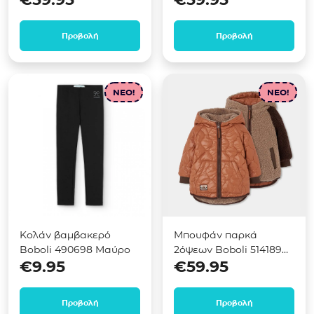
Προβολή
Προβολή
NEO!
NEO!
Κολάν βαμβακερό
Μπουφάν παρκά
Boboli 490698 Μαύρο
2όψεων Boboli 514189
€
9.95
€
59.95
Καφέ
Προβολή
Προβολή