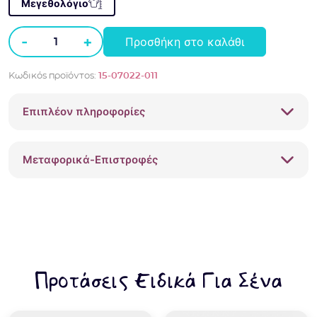
Μεγεθολόγιο
-
+
Προσθήκη στο καλάθι
Μπλούζα
rib
Κωδικός προϊόντος:
15-07022-011
Mayoral
με
Επιπλέον πληροφορίες
διακριτικά
σκισίματα
07022-
Μεταφορικά-Επιστροφές
011
Κρεμ
ποσότητα
Προτάσεις Ειδικά Για Σένα