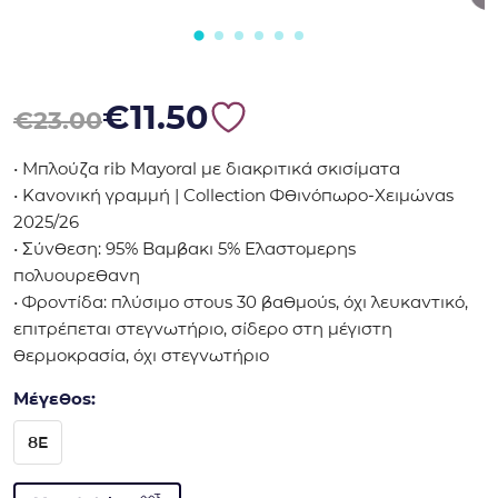
Original price was: €23.00.
Η τρέχουσα τιμή είναι: €11.50.
€
11.50
€
23.00
• Μπλούζα rib Mayoral με διακριτικά σκισίματα
• Κανονική γραμμή | Collection Φθινόπωρο-Χειμώνας
2025/26
• Σύνθεση: 95% Βαμβακι 5% Ελαστομερης
πολυουρεθανη
• Φροντίδα: πλύσιμο στους 30 βαθμούς, όχι λευκαντικό,
επιτρέπεται στεγνωτήριο, σίδερο στη μέγιστη
θερμοκρασία, όχι στεγνωτήριο
Μέγεθος:
8E