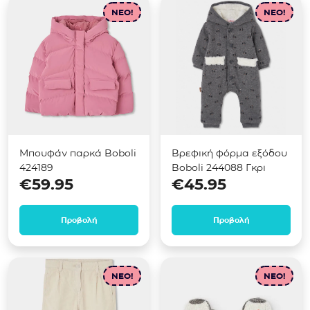
NEO!
NEO!
Μπουφάν παρκά Boboli
Βρεφική φόρμα εξόδου
424189
Boboli 244088 Γκρι
€
59.95
€
45.95
Προβολή
Προβολή
NEO!
NEO!