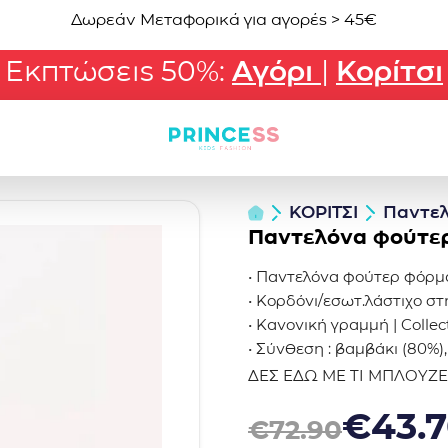
Δωρεάν Μεταφορικά για αγορές > 45€
Εκπτώσεις 50%:
Αγόρι
|
Κορίτσι
ΚΟΡΙΤΣΙ
Παντελ
Παντελόνα φούτερ
• Παντελόνα φούτερ φόρμα
• Κορδόνι/εσωτ.λάστιχο σ
• Κανονική γραμμή | Coll
• Σύνθεση : βαμβάκι (80%)
ΔΕΣ ΕΔΩ ΜΕ ΤΙ ΜΠΛΟΥΖ
Original price was: €72.9
Η τρέχουσα τιμή είναι: €
€
43.
€
72.90