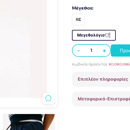
Μέγεθος:
8E
Μεγεθολόγιο
-
+
Προ
Παντελόνα
φούτερ
Κωδικός προϊόντος:
KG0KG086
Tommy
Hilfiger
Επιπλέον πληροφορίες
KG0KG08669
Μπλε
ποσότητα
Μεταφορικά-Επιστροφ