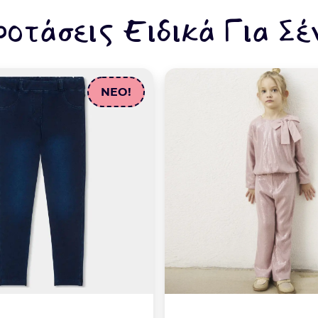
ροτάσεις Ειδικά Για Σέ
NEO!