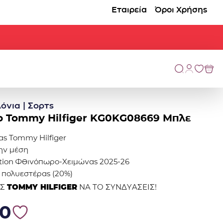
Εταιρεία
Όροι Χρήσης
όνια | Σορτς
 Tommy Hilfiger KG0KG08669 Μπλε
ς Tommy Hilfiger
την μέση
ection Φθινόπωρο-Χειμώνας 2025-26
, πολυεστέρας (20%)
ΕΣ
TOMMY HILFIGER
NA TO ΣΥΝΔΥΑΣΕΙΣ!
0.
43.70.
70