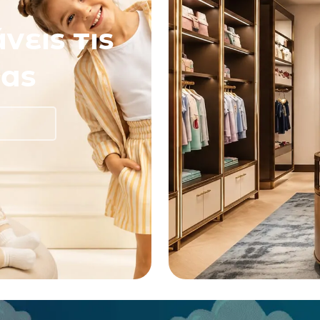
νεις τις
ας