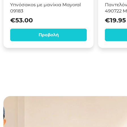
Υπνόσακος με μανίκια Mayoral
Παντελόνι
09183
490722 Μ
€
53.00
€
19.95
Προβολή