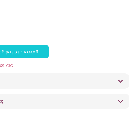
σθήκη στο καλάθι
69-C1G
ές