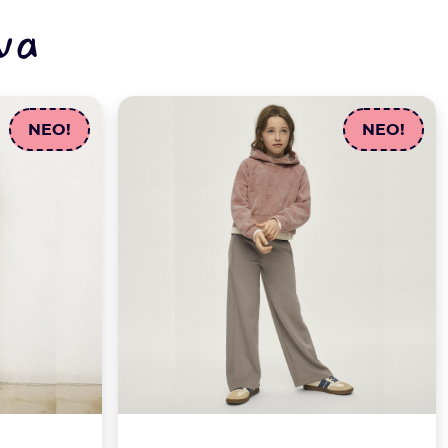
να
NEO!
NEO!