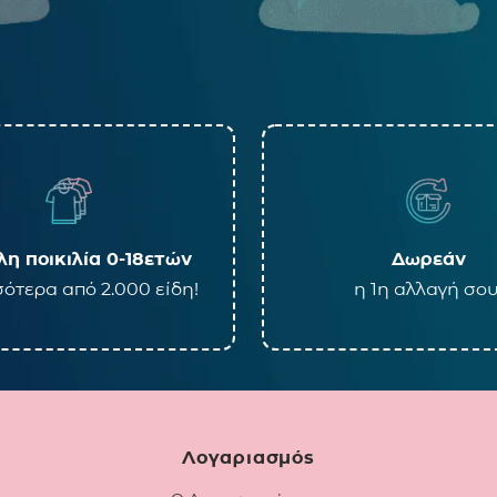
η ποικιλία 0-18ετών
Δωρεάν
ότερα από 2.000 είδη!
η 1η αλλαγή σου
Λογαριασμός