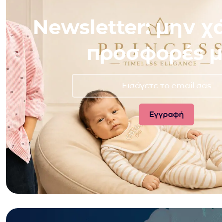
Newsletter: μην χά
προσφορές μ