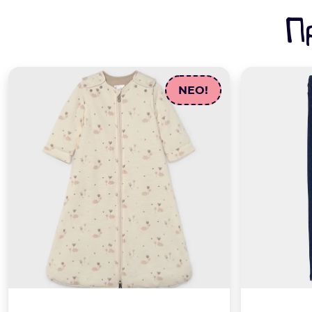
Π
NEO!