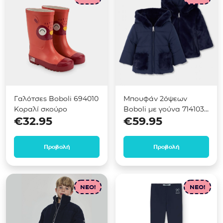
Γαλότσες Boboli 694010
Μπουφάν 2όψεων
Κοραλί σκούρο
Boboli με γούνα 714103
€
32.95
€
59.95
Μπλε
Προβολή
Προβολή
NEO!
NEO!