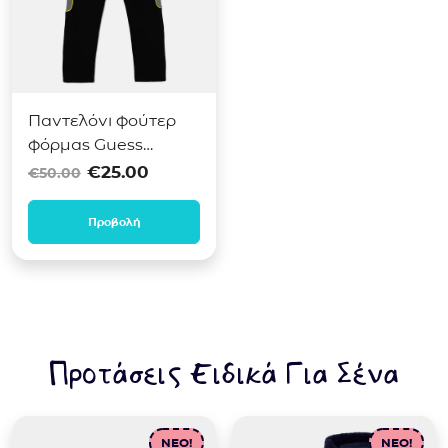
Παντελόνι φούτερ
φόρμας Guess
Original price was: €50.00.
Η τρέχουσα τιμή είναι: €2
Μαύρο
€
25.00
€
50.00
L5YQ12KCCH0
Προβολή
Προτάσεις Ειδικά Για Σένα
NEO!
NEO!