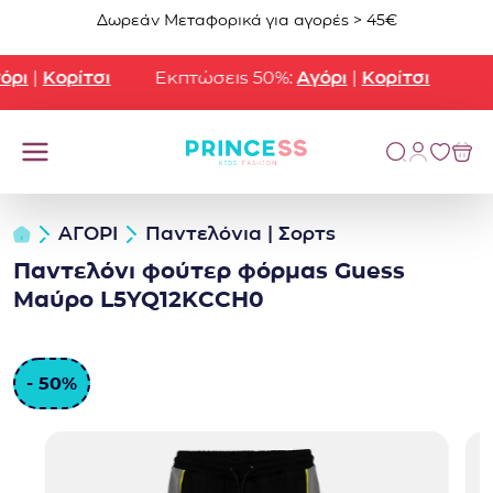
Μετάβαση στο περιεχόμενο
Δωρεάν Μεταφορικά για αγορές > 45€
ρι
|
Κορίτσι
Εκπτώσεις 50%:
Αγόρι
|
Κορίτσι
ΑΓΟΡΙ
Παντελόνια | Σορτς
Παντελόνι φούτερ φόρμας Guess
Μαύρο L5YQ12KCCH0
- 50%