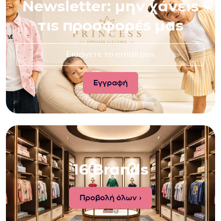
Newsletter: μην χάνεις
τις προσφορές μας
16 Brands
Προβολή όλων ›