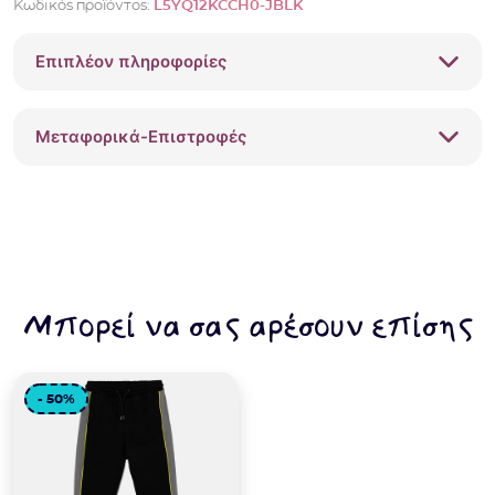
Κωδικός προϊόντος:
L5YQ12KCCH0-JBLK
φόρμας
Guess
Επιπλέον πληροφορίες
Μαύρο
L5YQ12KCCH0
ποσότητα
Μεταφορικά-Επιστροφές
Μπορεί να σας αρέσουν επίσης
- 50%