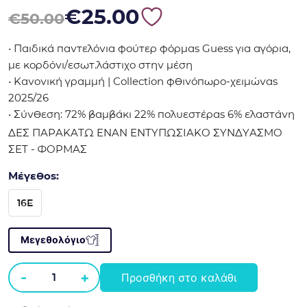
Original price was: €50.00.
Η τρέχουσα τιμή είναι: €25.00.
€
25.00
€
50.00
• Παιδικά παντελόνια φούτερ φόρμας Guess για αγόρια,
με κορδόνι/εσωτ.λάστιχο στην μέση
• Κανονική γραμμή | Collection φθινόπωρο-χειμώνας
2025/26
• Σύνθεση: 72% βαμβάκι 22% πολυεστέρας 6% ελαστάνη
ΔΕΣ ΠΑΡΑΚΑΤΩ ΕΝΑΝ ΕΝΤΥΠΩΣΙΑΚΟ ΣΥΝΔΥΑΣΜΟ
ΣΕΤ - ΦΟΡΜΑΣ
Μέγεθος:
16E
Μεγεθολόγιο
-
+
Προσθήκη στο καλάθι
Παντελόνι
φούτερ