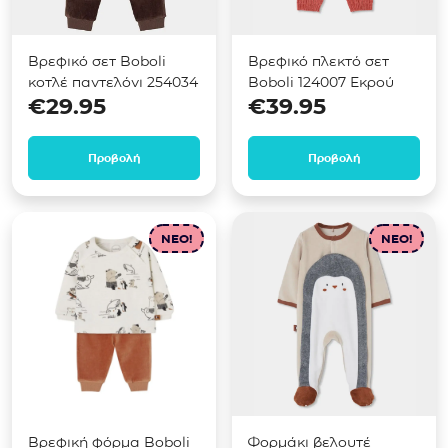
Βρεφικό σετ Boboli
Βρεφικό πλεκτό σετ
κοτλέ παντελόνι 254034
Boboli 124007 Εκρού
€
29.95
€
39.95
Προβολή
Προβολή
NEO!
NEO!
Βρεφική φόρμα Boboli
Φορμάκι βελουτέ