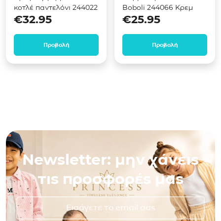
κοτλέ παντελόνι 244022
Boboli 244066 Κρεμ
€
32.95
€
25.95
Προβολή
Προβολή
Newsletter: μην χάνεις
τις προσφορές μας