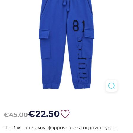
Original price was: €45.00.
Η τρέχουσα τιμή είναι: €22.50.
€
22.50
€
45.00
• Παιδικό παντελόνι φόρμας Guess cargo για αγόρια