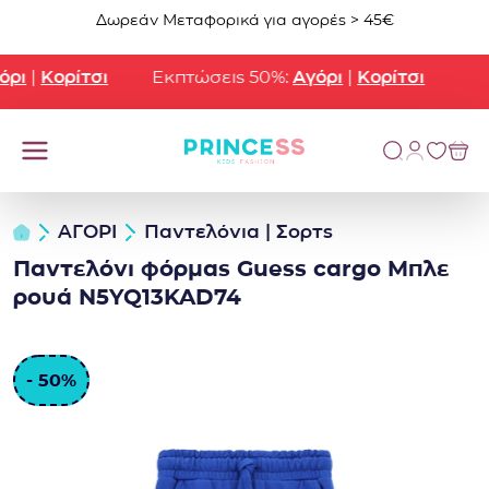
Μετάβαση στο περιεχόμενο
Δωρεάν Μεταφορικά για αγορές > 45€
ι
|
Κορίτσι
Εκπτώσεις 50%:
Αγόρι
|
Κορίτσι
ΑΓΟΡΙ
Παντελόνια | Σορτς
Παντελόνι φόρμας Guess cargo Μπλε
ρουά N5YQ13KAD74
- 50%