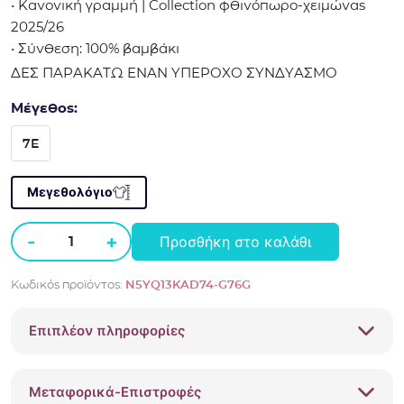
• Κανονική γραμμή | Collection φθινόπωρο-χειμώνας
2025/26
• Σύνθεση: 100% βαμβάκι
ΔΕΣ ΠΑΡΑΚΑΤΩ ΕΝΑΝ ΥΠΕΡΟΧΟ ΣΥΝΔΥΑΣΜΟ
Μέγεθος:
7E
Μεγεθολόγιο
-
+
Προσθήκη στο καλάθι
Παντελόνι
φόρμας
Κωδικός προϊόντος:
N5YQ13KAD74-G76G
Guess
cargo
Επιπλέον πληροφορίες
Μπλε
ρουά
N5YQ13KAD74
Μεταφορικά-Επιστροφές
ποσότητα