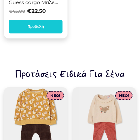
Guess cargo Μπλε
Original price was: €45.00.
Η τρέχουσα τιμή είναι: €2
ρουά N5YQ13KAD74
€
22.50
€
45.00
Προβολή
Προτάσεις Ειδικά Για Σένα
NEO!
NEO!